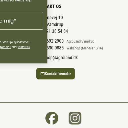
på vores webshop
KONTAKT OS
Pantonevej 10
ld mig*
6580 Vamdrup
CVR: 21 38 54 84
+45 7692 2900
AgroLand Vamdrup
har været på nyhedsbrevet.
+45 4630 0885
 spammail
eller
kontakt os
.
Webshop (Man-fre 10-16)
webshop@agroland.dk
Kontaktformular