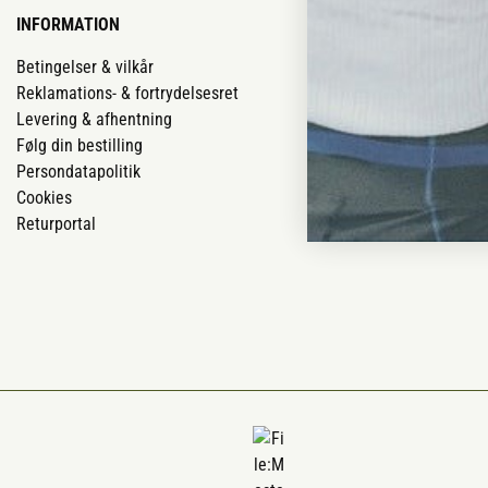
INFORMATION
VORES BUTIK
Betingelser & vilkår
Vores butikker
Reklamations- & fortrydelsesret
Job
Levering & afhentning
Mærker
Følg din bestilling
Om os
Persondatapolitik
Om Vestjyllan
Cookies
Blog
Returportal
Ofte stillede 