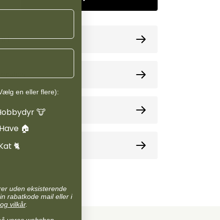
guide
ormation
ælg en eller flere):
oner
Hobbydyr 🐮
 Have 🏠
e
Kat 🐈
arer uden eksisterende
in rabatkode mail eller i
og vilkår
.