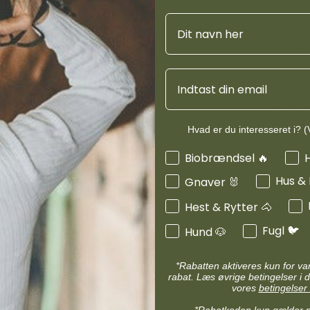
d
Diverse halsbånd
etilbehør
Navn
Transportudstyr
Skåle & foderautomater hund
Refleks & lys
Størrelses
Transport & bure
d
Email
Diverse til hest
ler hund
Loppe & flåtmidler hund
Produktinf
 hund
Diverse til hund
Hvad er du interesseret i? (V
Specifikati
Interesser
Biobrændsel 🔥
Hus &
Gnaver 🐰
Anvendels
Hest & Rytter 🐴
Fugl 🐦
Hund 🐶
*Rabatten aktiveres kun for v
rabat. Læs øvrige betingelser i d
vores
betingelser 