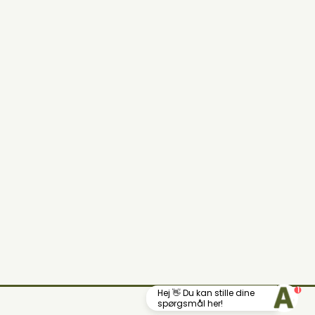
1
Hej 👋 Du kan stille dine
Din lokale landhandel
spørgsmål her!