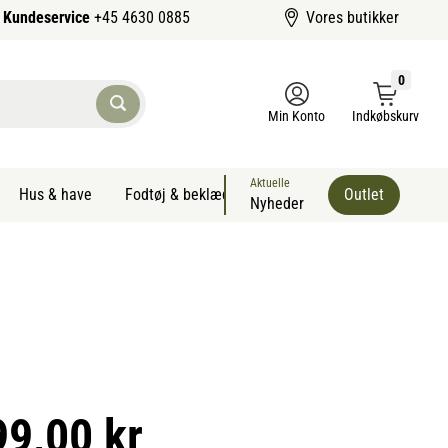
Kundeservice
+45 4630 0885
Vores butikker
0
Min Konto
Indkøbskurv
Aktuelle
Hus & have
Fodtøj & beklædning
Sommervarer kæledyr
Outlet
Nyheder
99,00 kr