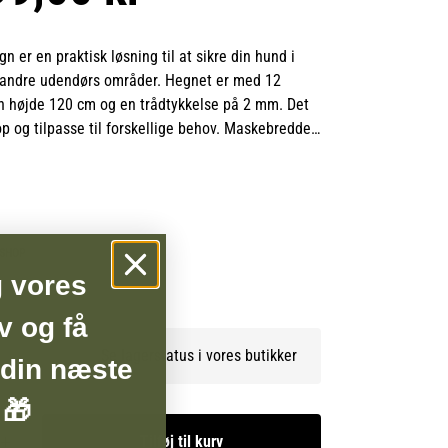
er en praktisk løsning til at sikre din hund i
 andre udendørs områder. Hegnet er med 12
en højde 120 cm og en trådtykkelse på 2 mm. Det
e op og tilpasse til forskellige behov. Maskebredden
BSHOP
g vores
v og få
Se lagerstatus i vores butikker
 din næste
 🎁
Tilføj til kurv