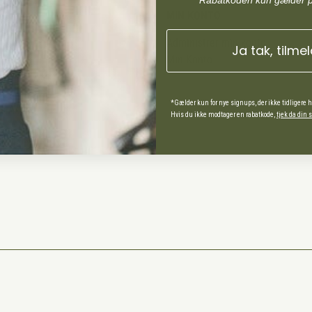
*Rabatkoden kun gælder 
MIN KONTO
Administrer min konto
Ja tak, tilme
Min Konto
*Gælder kun for nye signups, der ikke tidligere 
ds Andel
Hvis du ikke modtager en rabatkode,
tjek da din
spørgsmål