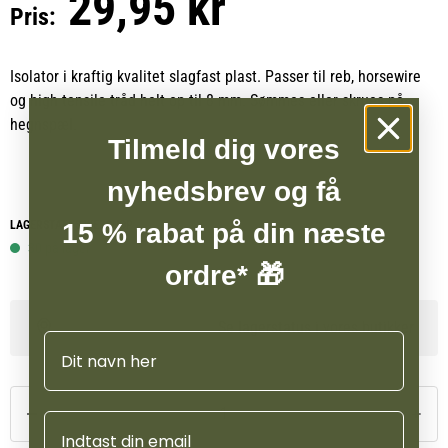
29,95 kr
Pris:
Isolator i kraftig kvalitet slagfast plast. Passer til reb, horsewire
og high tensile tråd helt op til 8 mm. Sømmes eller skrues på
hegnspæl.
Tilmeld dig vores
nyhedsbrev og få
LAGERSTATUS WEBSHOP
15 % rabat på din næste
30 på lager
ordre* 🎁
Se lagerstatus i vores butikker
Navn
Email