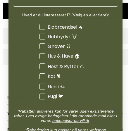
Tilføj til kurv
Hvad er du interesseret i? (Vælg en eller flere):
Interesser
Biobrændsel 🔥
Produktinformation
Hobbydyr 🐮
Gnaver 🐰
Hus & Have 🏠
Specifikationer
Hest & Rytter 🐴
Kat 🐈
Hund 🐶
Fugl 🐦
INFORMATION
Betingelser & vilkår
*Rabatten aktiveres kun for varer uden eksisterende
VORES BUTIK
Reklamations- & fortrydelsesret
rabat. Læs øvrige betingelser i din rabatkode mail eller i
vores
betingelser og vilkår
.
Levering & afhentning
Vores butikker
Følg din bestilling
MIN KONTO
*Rabatkoden kun gælder på vores webshop