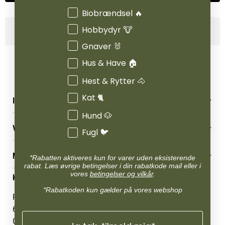
Interesser
Biobrændsel 🔥
Hobbydyr 🐮
Produktinformation
Gnaver 🐰
Hus & Have 🏠
Hest & Rytter 🐴
Kat 🐈
INFORMATION
Hund 🐶
Betingelser & vilkår
VORES BUTIK
Reklamations- & fortrydelsesret
Fugl 🐦
Levering & afhentning
Vores butikker
Følg din bestilling
MIN KONTO
*Rabatten aktiveres kun for varer uden eksisterende
Job
rabat. Læs øvrige betingelser i din rabatkode mail eller i
Persondatapolitik
Mærker
Administrer min konto
vores
betingelser og vilkår
.
KONTAKT OS
Cookies
Om os
Min Konto
*Rabatkoden kun gælder på vores webshop
Returportal
Om Vestjyllands Andel
Pantonevej 10
Blog
6580 Vamdrup
Ofte stillede spørgsmål
CVR: 21 38 54 84