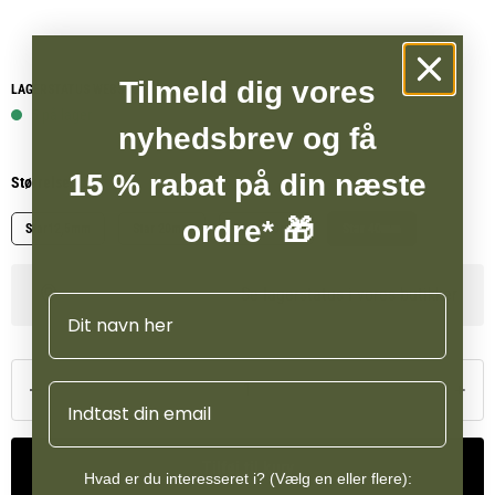
Tilmeld dig vores
LAGERSTATUS WEBSHOP
5 på lager
nyhedsbrev og få
15 % rabat på din næste
Størrelse
ordre* 🎁
Star12,5mm
Star 20mm
Basic 20mm
Star 40mm
Se lagerstatus i vores butikker
Navn
Email
Tilføj til kurv
Hvad er du interesseret i? (Vælg en eller flere):