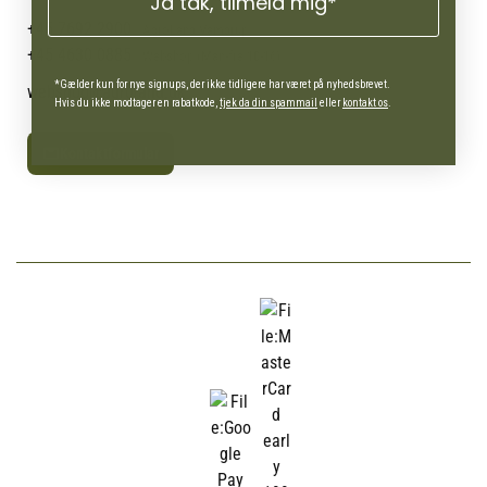
Ja tak, tilmeld mig*
+45 7692 2900
AgroLand Vamdrup
+45 4630 0885
Webshop (Man-fre 10-16)
*Gælder kun for nye signups, der ikke tidligere har været på nyhedsbrevet.
webshop@agroland.dk
Hvis du ikke modtager en rabatkode,
tjek da din spammail
eller
kontakt os
.
Kontaktformular