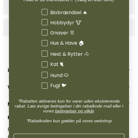
Størrelsesguide
Interesser
Biobrændsel 🔥
Hobbydyr 🐮
Produktinformation
Gnaver 🐰
Hus & Have 🏠
Hest & Rytter 🐴
Kat 🐈
INFORMATION
Hund 🐶
Betingelser & vilkår
Fugl 🐦
VORES BUTIK
Reklamations- & fortrydelsesret
Levering & afhentning
Vores butikker
*Rabatten aktiveres kun for varer uden eksisterende
Følg din bestilling
MIN KONTO
Job
rabat. Læs øvrige betingelser i din rabatkode mail eller i
Persondatapolitik
vores
betingelser og vilkår
.
Mærker
Administrer min konto
KONTAKT OS
Cookies
Om os
*Rabatkoden kun gælder på vores webshop
Min Konto
Returportal
Om Vestjyllands Andel
Pantonevej 10
Blog
6580 Vamdrup