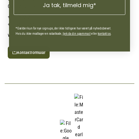
Ja tak, tilmeld mig*
Ofte stillede spørgsmål
CVR: 21 38 54 84
+45 7692 2900
AgroLand Vamdrup
+45 4630 0885
Webshop (Man-fre 10-16)
*Gælder kun for nye signups, der ikke tidligere har været på nyhedsbrevet.
Hvis du ikke modtager en rabatkode,
tjek da din spammail
eller
kontakt os
.
webshop@agroland.dk
Kontaktformular