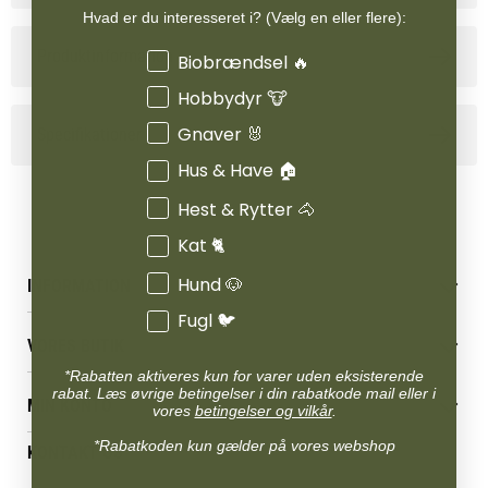
Hvad er du interesseret i? (Vælg en eller flere):
Produktinformation
Interesser
Biobrændsel 🔥
Hobbydyr 🐮
Gnaver 🐰
Specifikationer
Hus & Have 🏠
Hest & Rytter 🐴
Kat 🐈
Hund 🐶
INFORMATION
Fugl 🐦
Betingelser & vilkår
VORES BUTIK
Reklamations- & fortrydelsesret
*Rabatten aktiveres kun for varer uden eksisterende
Levering & afhentning
Vores butikker
rabat. Læs øvrige betingelser i din rabatkode mail eller i
Følg din bestilling
MIN KONTO
Job
vores
betingelser og vilkår
.
Persondatapolitik
Mærker
Administrer min konto
*Rabatkoden kun gælder på vores webshop
KONTAKT OS
Cookies
Om os
Min Konto
Returportal