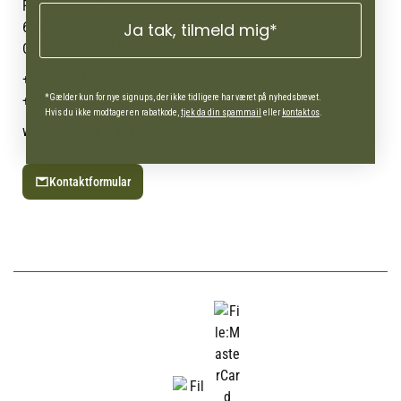
Om Vestjyllands Andel
Pantonevej 10
Blog
Ja tak, tilmeld mig*
6580 Vamdrup
Ofte stillede spørgsmål
CVR: 21 38 54 84
+45 7692 2900
AgroLand Vamdrup
*Gælder kun for nye signups, der ikke tidligere har været på nyhedsbrevet.
+45 4630 0885
Webshop (Man-fre 10-16)
Hvis du ikke modtager en rabatkode,
tjek da din spammail
eller
kontakt os
.
webshop@agroland.dk
Kontaktformular