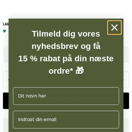
LAGERSTATUS WEBSHOP
5 på lager
Tilmeld dig vores
nyhedsbrev og få
Se lagerstatus i vores butikker
15 % rabat på din næste
ordre* 🎁
Navn
Tilføj til kurv
Email
Størrelsesguide