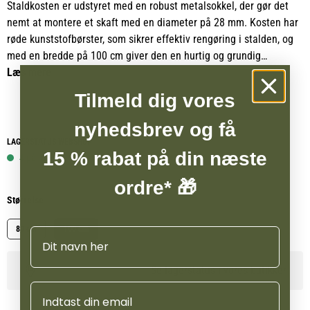
Staldkosten er udstyret med en robust metalsokkel, der gør det
nemt at montere et skaft med en diameter på 28 mm. Kosten har
røde kunststofbørster, som sikrer effektiv rengøring i stalden, og
med en bredde på 100 cm giver den en hurtig og grundig
fejeevne. Kombinationen af den solide metalsokkel og de
Læs mere
slidstærke børster gør den til et praktisk og holdbart redskab til
Tilmeld dig vores
daglig brug.
nyhedsbrev og få
LAGERSTATUS WEBSHOP
15 % rabat på din næste
4 på lager
ordre* 🎁
Størrelse
80 cm
100 cm
Navn
Se lagerstatus i vores butikker
Email