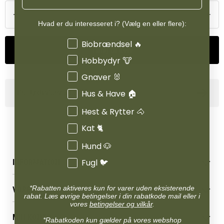
Hvad er du interesseret i? (Vælg en eller flere):
Interesser
Biobrændsel 🔥
Tilføj til kurv
Hobbydyr 🐮
Gnaver 🐰
Hus & Have 🏠
Produktinformation
Hest & Rytter 🐴
Kat 🐈
Hund 🐶
Fugl 🐦
INFORMATION
Betingelser & vilkår
*Rabatten aktiveres kun for varer uden eksisterende
VORES BUTIK
Reklamations- & fortrydelsesret
rabat. Læs øvrige betingelser i din rabatkode mail eller i
Levering & afhentning
vores
betingelser og vilkår
.
Vores butikker
Følg din bestilling
MIN KONTO
Job
*Rabatkoden kun gælder på vores webshop