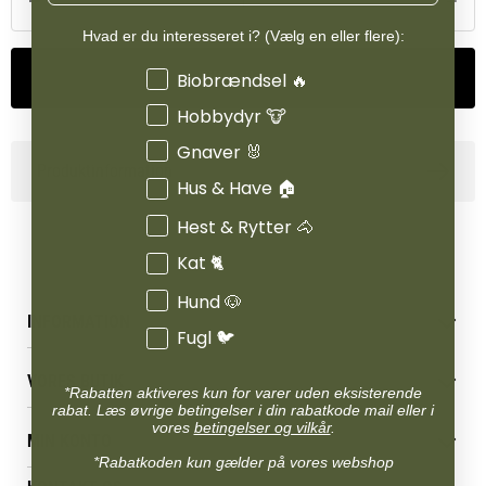
Hvad er du interesseret i? (Vælg en eller flere):
Interesser
Tilføj til kurv
Biobrændsel 🔥
Hobbydyr 🐮
Gnaver 🐰
Produktinformation
Hus & Have 🏠
Hest & Rytter 🐴
Kat 🐈
Hund 🐶
INFORMATION
Fugl 🐦
Betingelser & vilkår
VORES BUTIK
Reklamations- & fortrydelsesret
*Rabatten aktiveres kun for varer uden eksisterende
rabat. Læs øvrige betingelser i din rabatkode mail eller i
Levering & afhentning
Vores butikker
vores
betingelser og vilkår
.
Følg din bestilling
MIN KONTO
Job
*Rabatkoden kun gælder på vores webshop
Persondatapolitik
Mærker
Administrer min konto