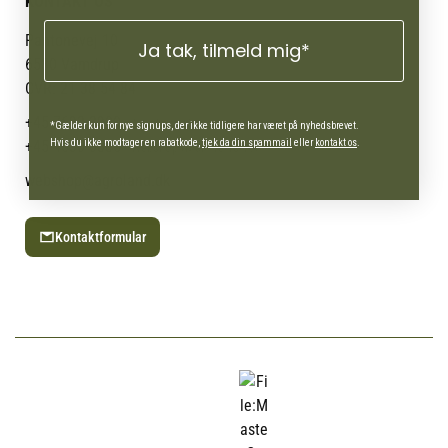
KONTAKT OS
Cookies
Om os
Min Konto
Returportal
Om Vestjyllands Andel
Pantonevej 10
Ja tak, tilmeld mig*
Blog
6580 Vamdrup
Ofte stillede spørgsmål
CVR: 21 38 54 84
+45 7692 2900
AgroLand Vamdrup
*Gælder kun for nye signups, der ikke tidligere har været på nyhedsbrevet.
Hvis du ikke modtager en rabatkode,
tjek da din spammail
eller
kontakt os
.
+45 4630 0885
Webshop (Man-fre 10-16)
webshop@agroland.dk
Kontaktformular