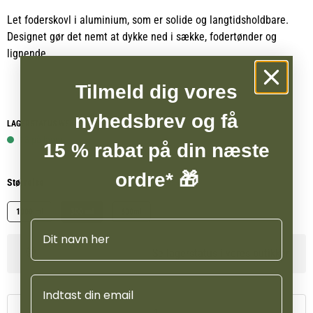
Let foderskovl i aluminium, som er solide og langtidsholdbare.
Designet gør det nemt at dykke ned i sække, fodertønder og
lignende.
Tilmeld dig vores
nyhedsbrev og få
LAGERSTATUS WEBSHOP
13 på lager
15 % rabat på din næste
ordre* 🎁
Størrelse
1000 ml
300 ml
600ml
Navn
Se lagerstatus i vores butikker
Email