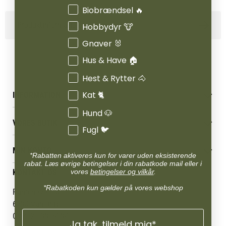
Interesser
Biobrændsel 🔥
Produktinformation
Hobbydyr 🐮
Gnaver 🐰
Hus & Have 🏠
Hest & Rytter 🐴
Kat 🐈
INFORMATION
Hund 🐶
Betingelser & vilkår
VORES BUTIK
Reklamations- & fortrydelsesret
Fugl 🐦
Levering & afhentning
Vores butikker
Følg din bestilling
MIN KONTO
Job
*Rabatten aktiveres kun for varer uden eksisterende
Persondatapolitik
rabat. Læs øvrige betingelser i din rabatkode mail eller i
Mærker
Administrer min konto
vores
betingelser og vilkår
.
KONTAKT OS
Cookies
Om os
Min Konto
Returportal
*Rabatkoden kun gælder på vores webshop
Om Vestjyllands Andel
Pantonevej 10
Blog
6580 Vamdrup
Ofte stillede spørgsmål
CVR: 21 38 54 84
Ja tak, tilmeld mig*