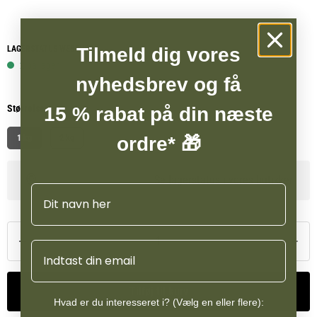
Tilmeld dig vores
LAGERSTATUS WEBSHOP
2 på lager
nyhedsbrev og få
Størrelse
15 % rabat på din næste
ordre* 🎁
1 kg
2 kg
Se lagerstatus i vores butikker
Navn
Email
Tilføj til kurv
Hvad er du interesseret i? (Vælg en eller flere):