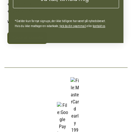
+45 7692 2900
AgroLand Vamdrup
+45 4630 0885
Webshop (Man-fre 10-16)
webshop@agroland.dk
*Gælder kun for nye signups, der ikke tidligere har været på nyhedsbrevet.
Hvis du ikke modtager en rabatkode,
tjek da din spammail
eller
kontakt os
.
Kontaktformular