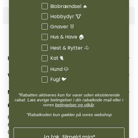
Interesser
Biobrændsel 🔥
Produktinformation
Hobbydyr 🐮
Gnaver 🐰
Hus & Have 🏠
Hest & Rytter 🐴
Kat 🐈
INFORMATION
Hund 🐶
Betingelser & vilkår
VORES BUTIK
Reklamations- & fortrydelsesret
Fugl 🐦
Levering & afhentning
Vores butikker
Følg din bestilling
MIN KONTO
Job
*Rabatten aktiveres kun for varer uden eksisterende
Persondatapolitik
rabat. Læs øvrige betingelser i din rabatkode mail eller i
Mærker
Administrer min konto
vores
betingelser og vilkår
.
KONTAKT OS
Cookies
Om os
Min Konto
Returportal
*Rabatkoden kun gælder på vores webshop
Om Vestjyllands Andel
Pantonevej 10
Blog
6580 Vamdrup
Ofte stillede spørgsmål
CVR: 21 38 54 84
Ja tak, tilmeld mig*