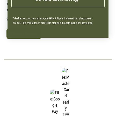
+45 7692 2900
AgroLand Vamdrup
+45 4630 0885
Webshop (Man-fre 10-16)
webshop@agroland.dk
*Gælder kun for nye signups, der ikke tidligere har været på nyhedsbrevet.
Hvis du ikke modtager en rabatkode,
tjek da din spammail
eller
kontakt os
.
Kontaktformular