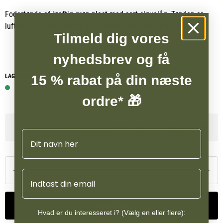
Fodertønde af kraftig grøn plast med sort skruelåg. Tønden er
lufttæt og er produceret af fødevare godkendte materialer.
Tilmeld dig vores
nyhedsbrev og få
LAGERSTATUS WEBSHOP
15 % rabat på din næste
1 på lager
ordre* 🎁
Se lagerstatus i vores butikker
Navn
Email
Tilføj til kurv
Hvad er du interesseret i? (Vælg en eller flere):