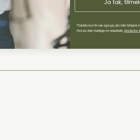
Ja tak, tilme
ds Andel
spørgsmål
*Gælder kun for nye signups, der ikke tidligere 
Hvis du ikke modtager en rabatkode,
tjek da din