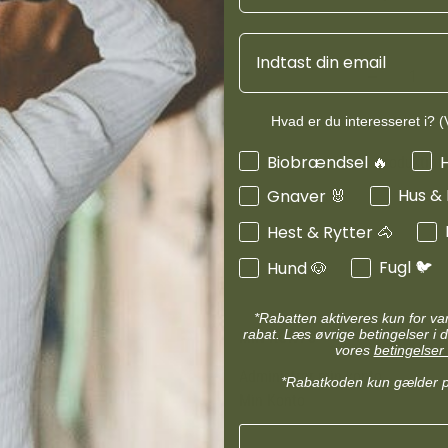
d
Diverse halsbånd
etilbehør
Transportudstyr
Email
Skåle & foderautomater hund
Refleks & lys
Transport & bure
d
Diverse til hest
Hvad er du interesseret i? (V
ler hund
Loppe & flåtmidler hund
Interesser
Biobrændsel 🔥
Produktinf
 hund
Diverse til hund
Hus &
Gnaver 🐰
Hest & Rytter 🐴
Fugl 🐦
Hund 🐶
*Rabatten aktiveres kun for v
rabat. Læs øvrige betingelser i d
MIN KONTO
vores
betingelser 
Administrer min konto
*Rabatkoden kun gælder 
Min Konto