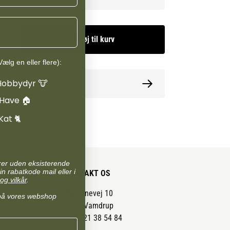
Tilføj til kurv
ælg en eller flere):
Hobbydyr 🐮
ormation
 Have 🏠
Kat 🐈
arer uden eksisterende
in rabatkode mail eller i
KONTAKT OS
og vilkår
.
Pantonevej 10
på vores webshop
6580 Vamdrup
CVR: 21 38 54 84