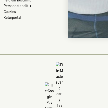
Følg din bestilling
Om os
Persondatapolitik
Om Vestjyllan
Cookies
Blog
Returportal
Ofte stillede 