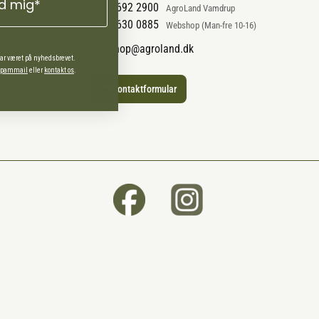
ld mig*
+45 7692 2900
AgroLand Vamdrup
+45 4630 0885
Webshop (Man-fre 10-16)
webshop@agroland.dk
har været på nyhedsbrevet.
 spammail
eller
kontakt os
.
Kontaktformular