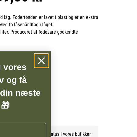
 låg. Fodertønden er lavet i plast og er en ekstra
 Med to låsehåndtag i låget.
iter. Produceret af fødevare godkendte
g vores
lle eller kan afhentes i butikken.
v og få
BSHOP
 din næste
 🎁
 liter
Se lagerstatus i vores butikker