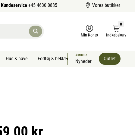
Kundeservice
+45 4630 0885
Vores butikker
0
Min Konto
Indkøbskurv
Aktuelle
Hus & have
Fodtøj & beklædning
Sommervarer kæledyr
Outlet
Nyheder
59,00 kr