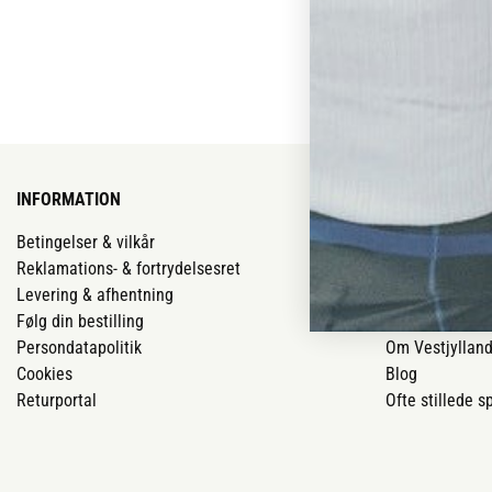
INFORMATION
VORES BUTIK
Betingelser & vilkår
Vores butikker
Reklamations- & fortrydelsesret
Job
Levering & afhentning
Mærker
Følg din bestilling
Om os
Persondatapolitik
Om Vestjyllan
Cookies
Blog
Returportal
Ofte stillede 