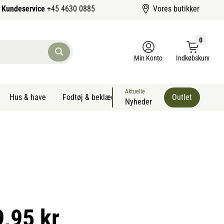
Kundeservice
+45 4630 0885
Vores butikker
0
Min Konto
Indkøbskurv
Aktuelle
Hus & have
Fodtøj & beklædning
Sommervarer kæledyr
Outlet
Nyheder
9,95 kr