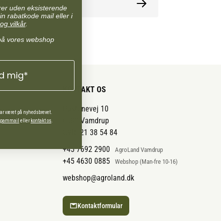
ormation
arer uden eksisterende
in rabatkode mail eller i
og vilkår
.
på vores webshop
ld mig*
KONTAKT OS
Pantonevej 10
har været på nyhedsbrevet.
6580 Vamdrup
 spammail
eller
kontakt os
.
CVR: 21 38 54 84
+45 7692 2900
AgroLand Vamdrup
+45 4630 0885
Webshop (Man-fre 10-16)
webshop@agroland.dk
Kontaktformular