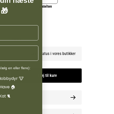
 din næste
Grå
mistelten
 🎁
Turkis
Se lagerstatus i vores butikker
ælg en eller flere):
Tilføj til kurv
Hobbydyr 🐮
 Have 🏠
Kat 🐈
guide