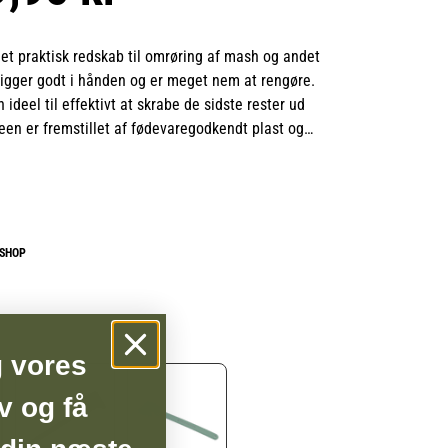
et praktisk redskab til omrøring af mash og andet
ligger godt i hånden og er meget nem at rengøre.
 ideel til effektivt at skrabe de sidste rester ud
een er fremstillet af fødevaregodkendt plast og
skland.
BSHOP
g vores
v og få