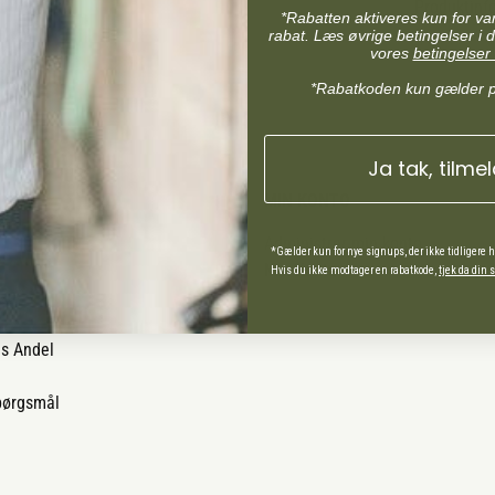
Produktinf
*Rabatten aktiveres kun for v
rabat. Læs øvrige betingelser i d
vores
betingelser 
*Rabatkoden kun gælder 
Ja tak, tilme
MIN KONTO
Administrer min konto
*Gælder kun for nye signups, der ikke tidligere 
Min Konto
Hvis du ikke modtager en rabatkode,
tjek da din
ds Andel
spørgsmål