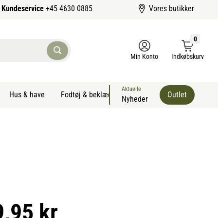
Kundeservice
+45 4630 0885
Vores butikker
0
Min Konto
Indkøbskurv
Aktuelle
Hus & have
Fodtøj & beklædning
Sommervarer kæledyr
Outlet
Nyheder
9,95 kr