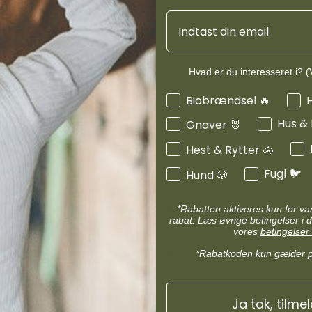
d
Diverse halsbånd
Email
etilbehør
Transportudstyr
Skåle & foderautomater hund
Størrelses
Refleks & lys
Transport & bure
Hvad er du interesseret i? (V
d
Diverse til hest
Produktinf
ler hund
Loppe & flåtmidler hund
Interesser
Biobrændsel 🔥
 hund
Diverse til hund
Hus &
Gnaver 🐰
Hest & Rytter 🐴
Fugl 🐦
Hund 🐶
*Rabatten aktiveres kun for v
MIN KONTO
rabat. Læs øvrige betingelser i d
vores
betingelser 
Administrer min konto
Min Konto
*Rabatkoden kun gælder 
Ja tak, tilme
ds Andel