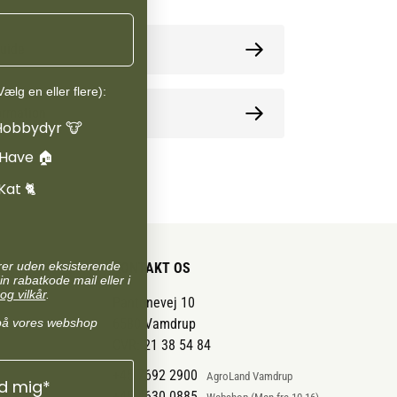
guide
ælg en eller flere):
ormation
Hobbydyr 🐮
 Have 🏠
Kat 🐈
arer uden eksisterende
KONTAKT OS
in rabatkode mail eller i
og vilkår
.
Pantonevej 10
på vores webshop
6580 Vamdrup
CVR: 21 38 54 84
+45 7692 2900
AgroLand Vamdrup
ld mig*
+45 4630 0885