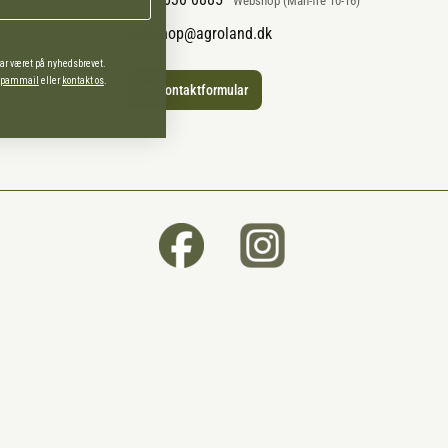
Webshop (Man-fre 10-16)
webshop@agroland.dk
har været på nyhedsbrevet.
 spammail
eller
kontakt os
.
Kontaktformular