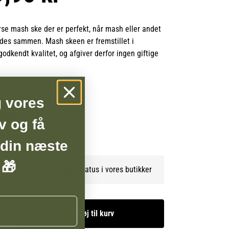
rse mash ske der er perfekt, når mash eller andet
ndes sammen. Mash skeen er fremstillet i
dkendt kvalitet, og afgiver derfor ingen giftige
g vores
BSHOP
v og få
 din næste
 🎁
Se lagerstatus i vores butikker
Tilføj til kurv