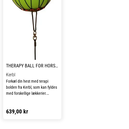
THERAPY BALL FOR HORSES Ø 25 CM
Kerbl
Forkæl din hest med terapi
bolden fra Kerbl, som kan fyldes
med forskellige lækkerier.
Bolden kam nemt installeres i
stalden eller udendørs, og er
639,00 kr
lavet af ekstremt bidfast,
slidstærkt materiale.