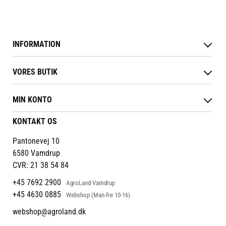
Bolden er en sjov måde at
beskæftige din hest på, så
timerne i boksen ikke bliver for
lange.
INFORMATION
Betingelser & vilkår
VORES BUTIK
Reklamations- & fortrydelsesret
Levering & afhentning
Vores butikker
Følg din bestilling
MIN KONTO
Job
Persondatapolitik
Mærker
Administrer min konto
KONTAKT OS
Cookies
Om os
Min Konto
Returportal
Om Vestjyllands Andel
Pantonevej 10
Blog
6580 Vamdrup
Ofte stillede spørgsmål
CVR: 21 38 54 84
+45 7692 2900
AgroLand Vamdrup
+45 4630 0885
Webshop (Man-fre 10-16)
webshop@agroland.dk