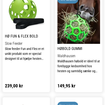
HØ FUN & FLEX BOLD
Slow Feeder
HØBOLD GUMMI
Slow feeder Fun and Flex er et
unikt produkt som er special
Waldhausen
designet til at hjælpe hesten
Waldhausen høbold er ideel til at
med at spise langsomt og
forebygge kedsomhed hos
samtidig holde hesten
hesten og samtidig sænke og
beskæftiget så den undgår at
rationere indtaget af hø. Den
kede sig.
langsommere foderoptagelse er
239,00 kr
149,95 kr
særligt skånsom for maven og
Den er let at fylde med hø og
giver samtidig hesten mulighed
f.eks. gulerødder som kan holde
for beskæftigelse i mange timer.
hesten beskæftiget i flere timer
hvilket er vigtigt for hestens