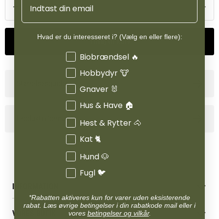
Hvad er du interesseret i? (Vælg en eller flere):
Tilføj til kurv
Interesser
Biobrændsel 🔥
Hobbydyr 🐮
Størrelsesguide
Gnaver 🐰
Hus & Have 🏠
Produktinformation
Hest & Rytter 🐴
Kat 🐈
Hund 🐶
Fugl 🐦
INFORMATION
*Rabatten aktiveres kun for varer uden eksisterende
Betingelser & vilkår
rabat. Læs øvrige betingelser i din rabatkode mail eller i
VORES BUTIK
vores
betingelser og vilkår
.
Reklamations- & fortrydelsesret