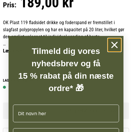
189,00 kr
Pris:
OK Plast 119 fladsidet drikke og foderspand er fremstillet i
slagfast polypropylen og har en kapacitet på 20 liter, hvilket gør
den særligt velegnet til individuel vanding af heste.
Tilmeld dig vores
Ved at anvende en separat vandspand er det nemt at holde øje
Læs mere
med, hvor meget hesten faktisk drikker i løbet af dagen. Den flade
nyhedsbrev og få
side gør spanden praktisk at placere langs en væg. Spanden er
fremstillet af fødevaregodkendte materialer, hvilket gør den
15 % rabat på din næste
velegnet til både vand og foder.
LAGERSTATUS WEBSHOP
ordre* 🎁
2 på lager
Navn
Se lagerstatus i vores butikker
Email