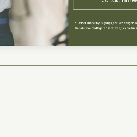
Ja tak, tilme
ds Andel
spørgsmål
*Gælder kun for nye signups, der ikke tidligere 
Hvis du ikke modtager en rabatkode,
tjek da din