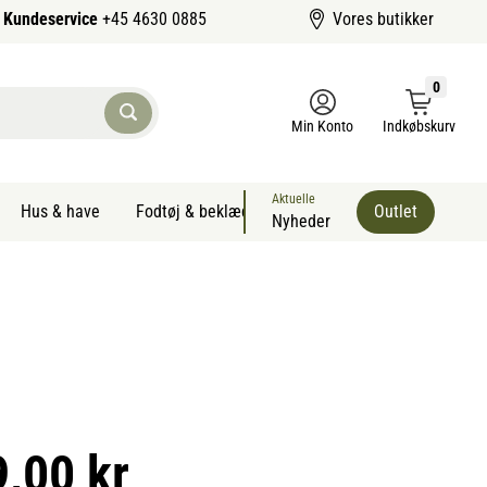
Kundeservice
+45 4630 0885
Vores butikker
0
Min Konto
Indkøbskurv
Aktuelle
Hus & have
Fodtøj & beklædning
Sommervarer kæledyr
Outlet
Nyheder
9,00 kr