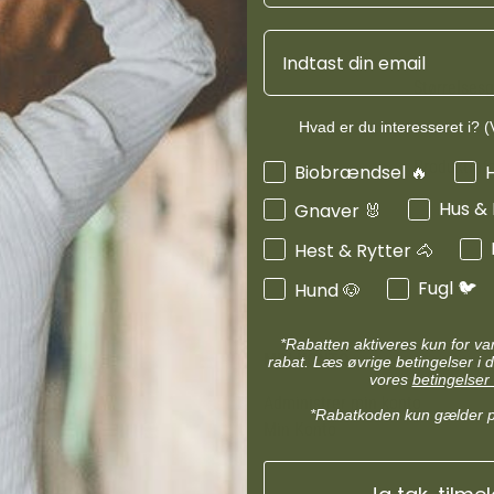
d
Diverse halsbånd
etilbehør
Transportudstyr
Email
Skåle & foderautomater hund
Refleks & lys
Størrelses
Transport & bure
d
Diverse til hest
Hvad er du interesseret i? (V
ler hund
Loppe & flåtmidler hund
Produktinf
Interesser
Biobrændsel 🔥
 hund
Diverse til hund
Hus &
Gnaver 🐰
Hest & Rytter 🐴
Fugl 🐦
Hund 🐶
*Rabatten aktiveres kun for v
MIN KONTO
rabat. Læs øvrige betingelser i d
vores
betingelser 
Administrer min konto
*Rabatkoden kun gælder 
Min Konto