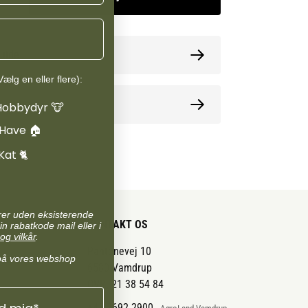
guide
ælg en eller flere):
ormation
Hobbydyr 🐮
 Have 🏠
Kat 🐈
arer uden eksisterende
KONTAKT OS
in rabatkode mail eller i
og vilkår
.
Pantonevej 10
på vores webshop
6580 Vamdrup
CVR: 21 38 54 84
+45 7692 2900