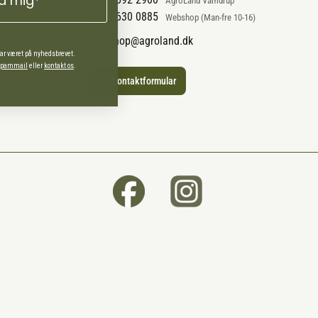
ld mig*
AgroLand Vamdrup
+45 4630 0885
Webshop (Man-fre 10-16)
webshop@agroland.dk
har været på nyhedsbrevet.
 spammail
eller
kontakt os
.
Kontaktformular