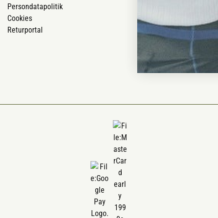
Persondatapolitik
Om Vestjyllan
Cookies
Blog
Returportal
Ofte stillede 