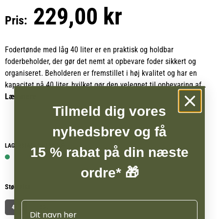
229,00 kr
Pris:
Fodertønde med låg 40 liter er en praktisk og holdbar
foderbeholder, der gør det nemt at opbevare foder sikkert og
organiseret. Beholderen er fremstillet i høj kvalitet og har en
kapacitet på 40 liter, hvilket gør den velegnet til opbevaring af
foder i stald, på gård eller i hjemmet.
Læs mere
Tilmeld dig vores
Beholderen er udstyret med låg og en nem låsemekanisme, som
nyhedsbrev og få
sikrer, at låget sidder godt fast og beskytter indholdet mod fugt
og snavs. På siden findes en skrivebar label i whiteboard
LAGERSTATUS WEBSHOP
15 % rabat på din næste
materiale, hvor du nemt kan notere indhold eller dato, så du altid
10 på lager
har overblik over opbevaringen.
ordre* 🎁
Størrelse
Designet er pladsbesparende, da flere beholdere kan stables ved
at vende lågene. Håndtaget på låget er samtidig udformet, så det
Navn
40 l
80 L
kan hænges på væggen, når det ikke er i brug.