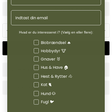
Se lagerstatus i vores butikker
Email
Hvad er du interesseret i? (Vælg en eller flere):
Interesser
Biobrændsel 🔥
Tilføj til kurv
Hobbydyr 🐮
Gnaver 🐰
Hus & Have 🏠
Størrelsesguide
Hest & Rytter 🐴
Kat 🐈
Produktinformation
Hund 🐶
Fugl 🐦