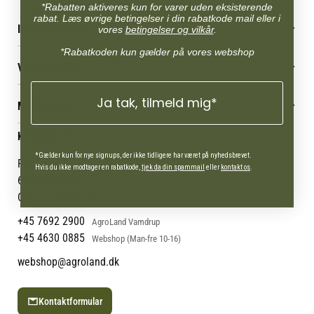
*Rabatten aktiveres kun for varer uden eksisterende
rabat. Læs øvrige betingelser i din rabatkode mail eller i
INFORMATION
vores
betingelser og vilkår
.
*Rabatkoden kun gælder på vores webshop
Betingelser & vilkår
VORES BUTIK
Reklamations- & fortrydelsesret
Levering & afhentning
Vores butikker
Ja tak, tilmeld mig*
Følg din bestilling
MIN KONTO
Job
Persondatapolitik
Mærker
Administrer min konto
KONTAKT OS
Cookies
Om os
Min Konto
Returportal
*Gælder kun for nye signups, der ikke tidligere har været på nyhedsbrevet.
Om Vestjyllands Andel
Pantonevej 10
Hvis du ikke modtager en rabatkode,
tjek da din spammail
eller
kontakt os
.
Blog
6580 Vamdrup
Ofte stillede spørgsmål
CVR: 21 38 54 84
+45 7692 2900
AgroLand Vamdrup
+45 4630 0885
Webshop (Man-fre 10-16)
webshop@agroland.dk
Kontaktformular