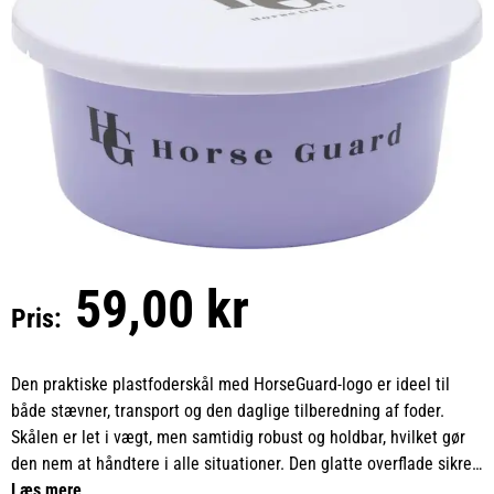
59,00 kr
Pris:
Den praktiske plastfoderskål med HorseGuard-logo er ideel til
både stævner, transport og den daglige tilberedning af foder.
Skålen er let i vægt, men samtidig robust og holdbar, hvilket gør
den nem at håndtere i alle situationer. Den glatte overflade sikrer,
at den er enkel at rengøre, så du hurtigt kan gøre den klar til
Læs mere