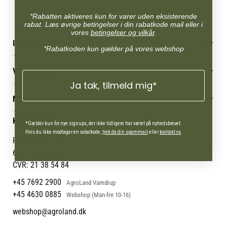
*Rabatten aktiveres kun for varer uden eksisterende
rabat. Læs øvrige betingelser i din rabatkode mail eller i
vores
betingelser og vilkår
.
INFORMATION
*Rabatkoden kun gælder på vores webshop
Betingelser & vilkår
VORES BUTIK
Reklamations- & fortrydelsesret
Ja tak, tilmeld mig*
Levering & afhentning
Vores butikker
Følg din bestilling
MIN KONTO
Job
Persondatapolitik
Mærker
Administrer min konto
KONTAKT OS
Cookies
*Gælder kun for nye signups, der ikke tidligere har været på nyhedsbrevet.
Om os
Min Konto
Hvis du ikke modtager en rabatkode,
tjek da din spammail
eller
kontakt os
.
Returportal
Om Vestjyllands Andel
Pantonevej 10
Blog
6580 Vamdrup
Ofte stillede spørgsmål
CVR: 21 38 54 84
+45 7692 2900
AgroLand Vamdrup
+45 4630 0885
Webshop (Man-fre 10-16)
webshop@agroland.dk