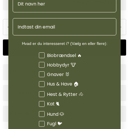
Se lagerstatus i vores butikker
Email
Hvad er du interesseret i? (Vælg en eller flere):
Tilføj til kurv
Interesser
Biobrændsel 🔥
Hobbydyr 🐮
Produktinformation
Gnaver 🐰
Hus & Have 🏠
Specifikationer
Hest & Rytter 🐴
Kat 🐈
Anvendelse
Hund 🐶
Fugl 🐦