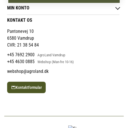
Levering & afhentning
Vores butikker
Følg din bestilling
MIN KONTO
Job
Persondatapolitik
Mærker
Administrer min konto
KONTAKT OS
Cookies
Om os
Min Konto
Returportal
Om Vestjyllands Andel
Pantonevej 10
Blog
6580 Vamdrup
Ofte stillede spørgsmål
CVR: 21 38 54 84
+45 7692 2900
AgroLand Vamdrup
+45 4630 0885
Webshop (Man-fre 10-16)
webshop@agroland.dk
Kontaktformular