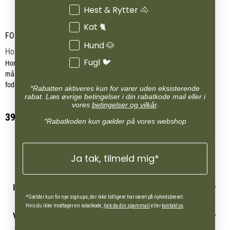
Hest & Rytter 🐴
Kat 🐈
FODERMÅL 1 LITER
Hund 🐶
HorseLux
Fugl 🐦
HorseLux fodermål er et praktisk
målebæger, der gør den daglige
fodring nem og præcis. Målet er
*Rabatten aktiveres kun for varer uden eksisterende
fremstillet i robust plast og har en
rabat. Læs øvrige betingelser i din rabatkode mail eller i
vores
betingelser og vilkår
.
solid hank, som ligger godt i hånden
39,00 kr
og sikrer et stabilt greb, når du
*Rabatkoden kun gælder på vores webshop
afmåler foder til din hest.
Med en kapacitet på 1 liter er
Ja tak, tilmeld mig*
fodermålet velegnet til både müsli,
piller og andre fodertyper, så du
nemt kan dosere den rette mængde
INFORMATION
foder ved hver fodring.
*Gælder kun for nye signups, der ikke tidligere har været på nyhedsbrevet.
Betingelser & vilkår
Hvis du ikke modtager en rabatkode,
tjek da din spammail
eller
kontakt os
.
VORES BUTIK
Reklamations- & fortrydelsesret