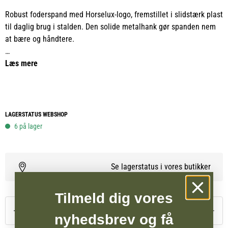
Robust foderspand med Horselux-logo, fremstillet i slidstærk plast
til daglig brug i stalden. Den solide metalhank gør spanden nem
at bære og håndtere.
Velegnet til udfodring, opmåling af foder, vand eller som en
Læs mere
praktisk allround-spand til staldens mange opgaver.
LAGERSTATUS WEBSHOP
6 på lager
Se lagerstatus i vores butikker
Tilmeld dig vores
nyhedsbrev og få