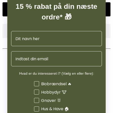
15 % rabat på din næste
Tilføj til kurv
ordre* 🎁
Produktinformation
Navn
Email
TILBEHØR
Hvad er du interesseret i? (Vælg en eller flere):
Interesser
Biobrændsel 🔥
Hobbydyr 🐮
Gnaver 🐰
Hus & Have 🏠