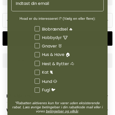
med, at lågets overflade er 25% åbning og 75% flade. Otte mindre
huller langs lågets yderkant sørger for, at regnvandet løber ud og
ned langs siden af foderringen, hvor det ikke gør skade på høet.
Hvad er du interesseret i? (Vælg en eller flere):
Interesser
Biobrændsel 🔥
Hobbydyr 🐮
Tilføj til kurv
Gnaver 🐰
Hus & Have 🏠
Produktinformation
Hest & Rytter 🐴
Kat 🐈
Hund 🐶
Fugl 🐦
INFORMATION
*Rabatten aktiveres kun for varer uden eksisterende
Betingelser & vilkår
rabat. Læs øvrige betingelser i din rabatkode mail eller i
VORES BUTIK
vores
betingelser og vilkår
.
Reklamations- & fortrydelsesret