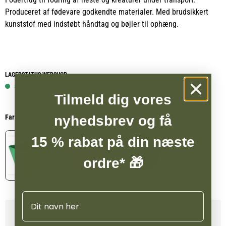
Produceret af fødevare godkendte materialer. Med brudsikkert
kunststof med indstøbt håndtag og bøjler til ophæng.
LAGERSTATUS WEBSHOP
3 på lager
Tilmeld dig vores
Farve
nyhedsbrev og få
15 % rabat på din næste
ordre* 🎁
Grøn
Pink
Sort
Navn
Se lagerstatus i vores butikker