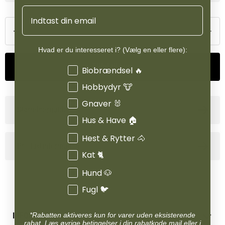
Email
Hvad er du interesseret i? (Vælg en eller flere):
Tilføj til kurv
Interesser
Biobrændsel 🔥
Hobbydyr 🐮
Gnaver 🐰
Størrelsesguide
Hus & Have 🏠
Hest & Rytter 🐴
Produktinformation
Kat 🐈
Hund 🐶
Fugl 🐦
INFORMATION
*Rabatten aktiveres kun for varer uden eksisterende
rabat. Læs øvrige betingelser i din rabatkode mail eller i