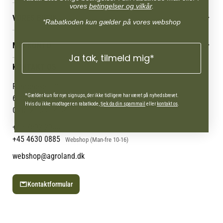
vores
betingelser og vilkår
.
Betingelser & vilkår
VORES BUTIK
Reklamations- & fortrydelsesret
*Rabatkoden kun gælder på vores webshop
Levering & afhentning
Vores butikker
Følg din bestilling
MIN KONTO
Job
Persondatapolitik
Ja tak, tilmeld mig*
Mærker
Administrer min konto
KONTAKT OS
Cookies
Om os
Min Konto
Returportal
Om Vestjyllands Andel
Pantonevej 10
Blog
*Gælder kun for nye signups, der ikke tidligere har været på nyhedsbrevet.
6580 Vamdrup
Hvis du ikke modtager en rabatkode,
tjek da din spammail
eller
kontakt os
.
Ofte stillede spørgsmål
CVR: 21 38 54 84
+45 7692 2900
AgroLand Vamdrup
+45 4630 0885
Webshop (Man-fre 10-16)
webshop@agroland.dk
Kontaktformular