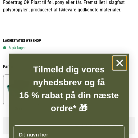
Fodertrug OK Plast til føl, pony eller får. Fremstillet i slagfast
polypropylen, produceret af fødevare godkendte materialer.
LAGERSTATUS WEBSHOP
6 på lager
Farve
Tilmeld dig vores
nyhedsbrev og få
15 % rabat på din næste
ordre* 🎁
Grøn
Sort
Se lagerstatus i vores butikker
Navn