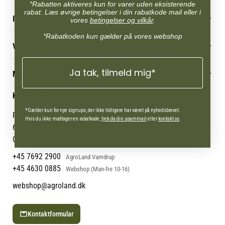
*Rabatten aktiveres kun for varer uden eksisterende
rabat. Læs øvrige betingelser i din rabatkode mail eller i
INFORMATION
vores
betingelser og vilkår
.
Betingelser & vilkår
*Rabatkoden kun gælder på vores webshop
VORES BUTIK
Reklamations- & fortrydelsesret
Levering & afhentning
Vores butikker
Ja tak, tilmeld mig*
Følg din bestilling
MIN KONTO
Job
Persondatapolitik
Mærker
Administrer min konto
KONTAKT OS
Cookies
Om os
Min Konto
Returportal
*Gælder kun for nye signups, der ikke tidligere har været på nyhedsbrevet.
Om Vestjyllands Andel
Pantonevej 10
Hvis du ikke modtager en rabatkode,
tjek da din spammail
eller
kontakt os
.
Blog
6580 Vamdrup
Ofte stillede spørgsmål
CVR: 21 38 54 84
+45 7692 2900
AgroLand Vamdrup
+45 4630 0885
Webshop (Man-fre 10-16)
webshop@agroland.dk
Kontaktformular