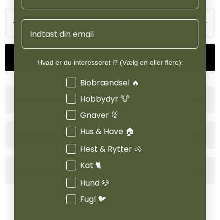
Email
Tilføj til kurv
Hvad er du interesseret i? (Vælg en eller flere):
Interesser
Biobrændsel 🔥
Hobbydyr 🐮
Størrelsesguide
Gnaver 🐰
Hus & Have 🏠
Produktinformation
Hest & Rytter 🐴
Kat 🐈
Specifikationer
Hund 🐶
Fugl 🐦