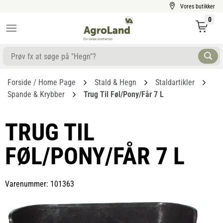
Vores butikker
0
Forside / Home Page
Stald & Hegn
Staldartikler
Spande & Krybber
Trug Til Føl/pony/får 7 L
TRUG TIL
FØL/PONY/FÅR 7 L
Varenummer: 101363