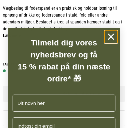
Vægbeslag til foderspand er en praktisk og holdbar løsning til
ophæng af drikke og foderspande i stald, fold eller andre
udendørs miljøer. Beslaget sikrer, at spanden hænger stabilt og i
den rette højde, hvilket gør fodring og vanding nemmere og mere
overskuelig.
Læs mere
Tilmeld dig vores
Vægbeslaget er fremstillet af slagfast og brudsikker polypropylen,
nyhedsbrev og få
som giver høj styrke og lang levetid, selv ved daglig brug i
krævende omgivelser. Den robuste konstruktion gør det velegnet
LAGERSTATUS WEBSHOP
15 % rabat på din næste
til både private og professionelle brugere.
2 på lager
ordre* 🎁
Se lagerstatus i vores butikker
Navn
Email