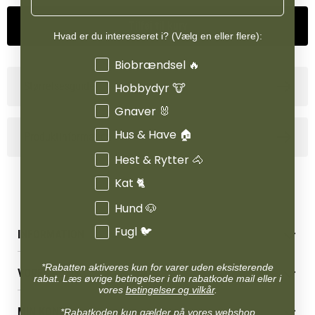
Tilføj til kurv
Hvad er du interesseret i? (Vælg en eller flere):
Interesser
Biobrændsel 🔥
Størrelsesguide
Hobbydyr 🐮
Gnaver 🐰
Hus & Have 🏠
Produktinformation
Hest & Rytter 🐴
Kat 🐈
Hund 🐶
Fugl 🐦
INFORMATION
Betingelser & vilkår
*Rabatten aktiveres kun for varer uden eksisterende
VORES BUTIK
Reklamations- & fortrydelsesret
rabat. Læs øvrige betingelser i din rabatkode mail eller i
vores
betingelser og vilkår
.
Levering & afhentning
Vores butikker
Følg din bestilling
MIN KONTO
*Rabatkoden kun gælder på vores webshop