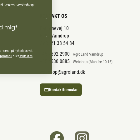
på vores webshop
KONTAKT OS
ld mig*
Pantonevej 10
6580 Vamdrup
CVR: 21 38 54 84
har været på nyhedsbrevet.
+45 7692 2900
AgroLand Vamdrup
 spammail
eller
kontakt os
.
+45 4630 0885
Webshop (Man-fre 10-16)
webshop@agroland.dk
Kontaktformular