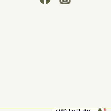
1
Hej 👋 Du kan stille dine