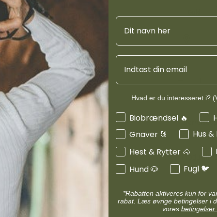
d
Diverse halsbånd
etilbehør
Guld
Transportudstyr
Navn
Skåle & foderautomater hund
Refleks & lys
Transport & bure
d
Diverse til hest
Email
ler hund
Loppe & flåtmidler hund
 hund
Diverse til hund
Hvad er du interesseret i? (V
Interesser
Biobrændsel 🔥
Størrelses
Hus &
Gnaver 🐰
Hest & Rytter 🐴
Produktinf
Fugl 🐦
Hund 🐶
*Rabatten aktiveres kun for v
rabat. Læs øvrige betingelser i d
vores
betingelser 