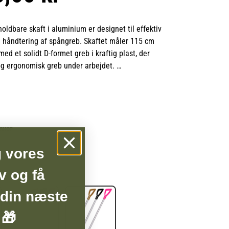
holdbare skaft i aluminium er designet til effektiv
 håndtering af spångreb. Skaftet måler 115 cm
med et solidt D-formet greb i kraftig plast, der
 og ergonomisk greb under arbejdet.
igt velegnet til montering på en brudsikker
er en stærk og stabil løsning til daglig brug i
rug.
BSHOP
g vores
v og få
 din næste
 🎁