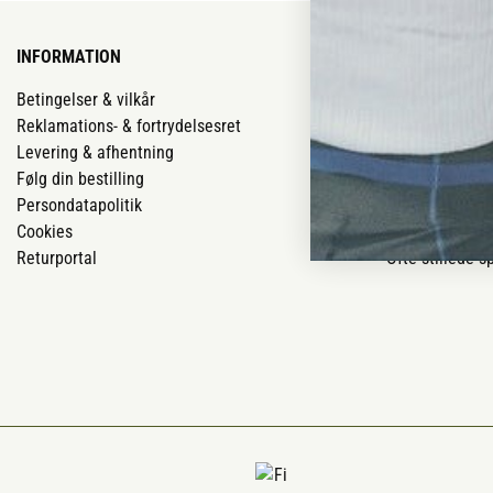
INFORMATION
VORES BUTIK
Betingelser & vilkår
Vores butikker
Reklamations- & fortrydelsesret
Job
Levering & afhentning
Mærker
Følg din bestilling
Om os
Persondatapolitik
Om Vestjyllan
Cookies
Blog
Returportal
Ofte stillede 