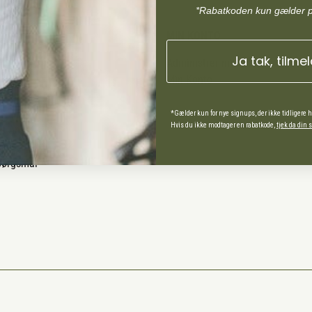
*Rabatkoden kun gælder 
MIN KONTO
Ja tak, tilme
Administrer min konto
Min Konto
*Gælder kun for nye signups, der ikke tidligere 
Hvis du ikke modtager en rabatkode,
tjek da din
ds Andel
spørgsmål