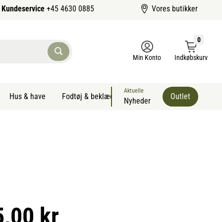
Kundeservice
+45 4630 0885
Vores butikker
0
Min Konto
Indkøbskurv
Aktuelle
Hus & have
Fodtøj & beklædning
Sommervarer kæledyr
Outlet
Nyheder
M
5,00 kr