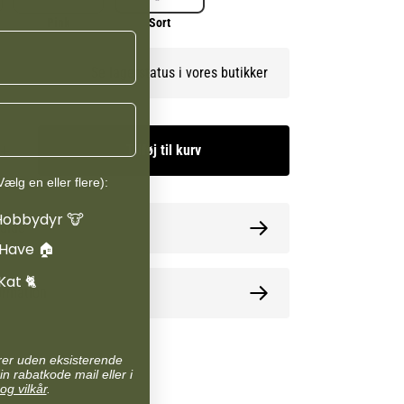
Pink
Sort
Se lagerstatus i vores butikker
Tilføj til kurv
ælg en eller flere):
Hobbydyr 🐮
guide
 Have 🏠
Kat 🐈
ormation
arer uden eksisterende
in rabatkode mail eller i
og vilkår
.