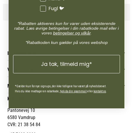
Fugl 🐦
Produktinformation
*Rabatten aktiveres kun for varer uden eksisterende
rabat. Læs øvrige betingelser i din rabatkode mail eller i
vores
betingelser og vilkår
.
*Rabatkoden kun gælder på vores webshop
INFORMATION
Ja tak, tilmeld mig*
Betingelser & vilkår
VORES BUTIK
Reklamations- & fortrydelsesret
Levering & afhentning
Vores butikker
Følg din bestilling
MIN KONTO
Job
*Gælder kun for nye signups, der ikke tidligere har været på nyhedsbrevet.
Persondatapolitik
Hvis du ikke modtager en rabatkode,
tjek da din spammail
eller
kontakt os
.
Mærker
Administrer min konto
KONTAKT OS
Cookies
Om os
Min Konto
Returportal
Om Vestjyllands Andel
Pantonevej 10
Blog
6580 Vamdrup
Ofte stillede spørgsmål
CVR: 21 38 54 84