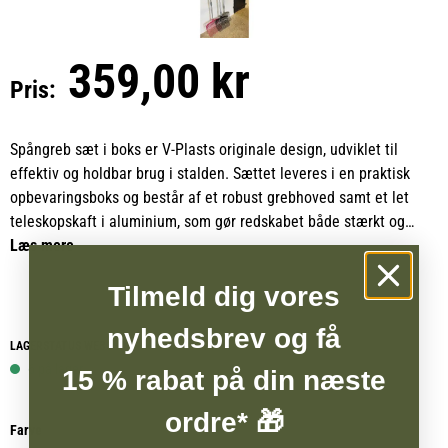
359,00 kr
Pris:
Spångreb sæt i boks er V-Plasts originale design, udviklet til
effektiv og holdbar brug i stalden. Sættet leveres i en praktisk
opbevaringsboks og består af et robust grebhoved samt et let
teleskopskaft i aluminium, som gør redskabet både stærkt og
behageligt at arbejde med.
Læs mere
Tilmeld dig vores
Det justerbare teleskopskaft kan nemt indstilles fra 75 cm til 120
cm, så længden kan tilpasses efter behov. Det giver en god
nyhedsbrev og få
arbejdsstilling og gør samtidig redskabet kompakt og praktisk at
LAGERSTATUS WEBSHOP
opbevare.
6 på lager
15 % rabat på din næste
Grebhovedet er fremstillet i et særdeles stærkt materiale, der er
ordre* 🎁
Farve
konstrueret til at være uknækkeligt. Det kan endda modstå at