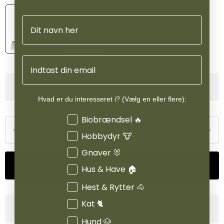
blive kørt over af en lastbil uden at gå i stykker, hvilket
understreger produktets høje holdbarhed og kvalitet.
Navn
Email
Guld
Pink
Sort
Se lagerstatus i vores butikker
Hvad er du interesseret i? (Vælg en eller flere):
Interesser
Biobrændsel 🔥
Hobbydyr 🐮
Gnaver 🐰
Tilføj til kurv
Hus & Have 🏠
Hest & Rytter 🐴
Kat 🐈
Størrelsesguide
Hund 🐶