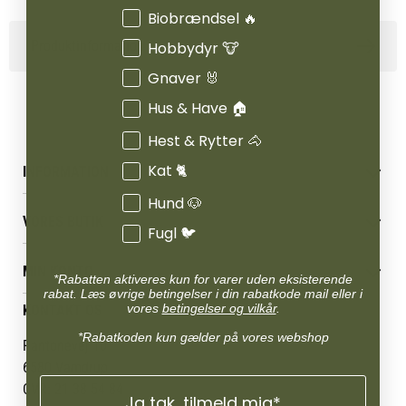
Interesser
Biobrændsel 🔥
Produktinformation
Hobbydyr 🐮
Gnaver 🐰
Hus & Have 🏠
Hest & Rytter 🐴
Kat 🐈
INFORMATION
Hund 🐶
Betingelser & vilkår
VORES BUTIK
Reklamations- & fortrydelsesret
Fugl 🐦
Levering & afhentning
Vores butikker
Følg din bestilling
MIN KONTO
Job
*Rabatten aktiveres kun for varer uden eksisterende
Persondatapolitik
rabat. Læs øvrige betingelser i din rabatkode mail eller i
Mærker
Administrer min konto
vores
betingelser og vilkår
.
KONTAKT OS
Cookies
Om os
Min Konto
Returportal
*Rabatkoden kun gælder på vores webshop
Om Vestjyllands Andel
Pantonevej 10
Blog
6580 Vamdrup
Ofte stillede spørgsmål
CVR: 21 38 54 84
Ja tak, tilmeld mig*