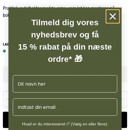
Praktisk sadelholder med to arme, som let kan monteres på
bokslågen og fjernes igen.
Tilmeld dig vores
nyhedsbrev og få
LAGERSTATUS WEBSHOP
15 % rabat på din næste
2 på lager
ordre* 🎁
Se lagerstatus i vores butikker
Navn
Email
Tilføj til kurv
Hvad er du interesseret i? (Vælg en eller flere):