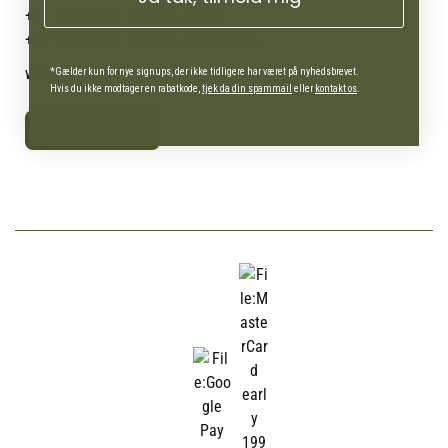
+45 7692 2900
AgroLand Vamdrup
+45 4630 0885
Webshop (Man-fre 10-16)
webshop@agroland.dk
*Gælder kun for nye signups, der ikke tidligere har været på nyhedsbrevet.
Hvis du ikke modtager en rabatkode,
tjek da din spammail
eller
kontakt os
.
Kontaktformular