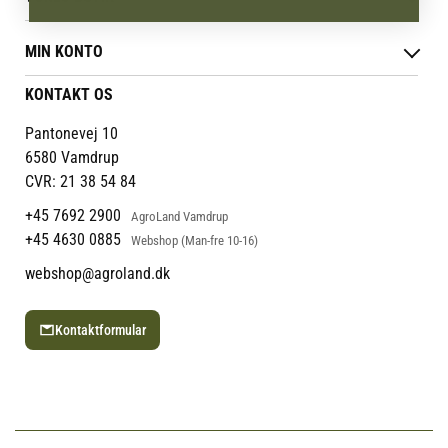
Reklamations- & fortrydelsesret
bruge fantasien, styrke motorikken
Levering & afhentning
Vores butikker
og få glæde af at være med i
Følg din bestilling
MIN KONTO
Job
havearbejdet på en sjov og tryg
Persondatapolitik
måde.
Mærker
Administrer min konto
KONTAKT OS
Cookies
Om os
Min Konto
Returportal
Om Vestjyllands Andel
Pantonevej 10
Blog
6580 Vamdrup
Ofte stillede spørgsmål
CVR: 21 38 54 84
+45 7692 2900
AgroLand Vamdrup
+45 4630 0885
Webshop (Man-fre 10-16)
webshop@agroland.dk
Kontaktformular