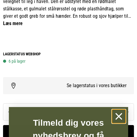
velegnet til leg i haven. Den er udstyret med en rødmalet
stålkasse, et gulmalet stålrørsstel og røde plasthåndtag, som
giver et godt greb for små hænder. En robust og sjov hjælper til
børn, der gerne vil være med i havearbejdet.
Læs mere
LAGERSTATUS WEBSHOP
6 på lager
Se lagerstatus i vores butikker
Tilmeld dig vores
Tilføj til kurv
nyhedsbrev og få