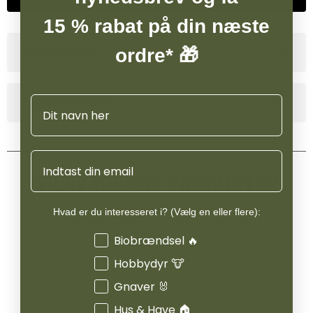
15 % rabat på din næste
ordre* 🎁
Størrelsesguide
Navn
Produktinformation
Email
TILSVARENDE PRODUKTER
Hvad er du interesseret i? (Vælg en eller flere):
Interesser
Biobrændsel 🔥
Hobbydyr 🐮
Gnaver 🐰
Hus & Have 🏠