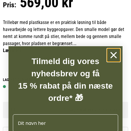
569,00 kr
Pris:
Trillebør med plastkasse er en praktisk løsning til både
havearbejde og lettere byggeopgaver. Den smalle model gør det
nemt at komme rundt på stier, mellem bede og gennem smalle
passager, hvor pladsen er begrænset.
Læs mere
Trillebøren har et solidt 32 mm pulverlakeret grønt stel, som sikrer
Tilmeld dig vores
stabilitet og lang holdbarhed. Den kraftige grønne plastkasse har
en kapacitet på 100 liter og er velegnet til transport af jord,
nyhedsbrev og få
haveaffald, brænde og andre materialer.
LAGERSTATUS WEBSHOP
15 % rabat på din næste
3 på lager
Modellen er udstyret med luftgummihjul i størrelse 16 x 4,00 til 8,
ordre* 🎁
som giver en jævn og stabil kørsel på ujævnt underlag. Med
inkluderet tipbøjle får du nem tømning.
Se lagerstatus i vores butikker
Navn