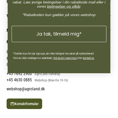
INFORMATION
rabat. Læs øvrige betingelser i din rabatkode mail eller i
vores
betingelser og vilkår
.
Betingelser & vilkår
*Rabatkoden kun gælder på vores webshop
VORES BUTIK
Reklamations- & fortrydelsesret
Levering & afhentning
Vores butikker
Følg din bestilling
MIN KONTO
Job
Ja tak, tilmeld mig*
Persondatapolitik
Mærker
Administrer min konto
KONTAKT OS
Cookies
Om os
Min Konto
Returportal
Om Vestjyllands Andel
Pantonevej 10
*Gælder kun for nye signups, der ikke tidligere har været på nyhedsbrevet.
Blog
6580 Vamdrup
Hvis du ikke modtager en rabatkode,
tjek da din spammail
eller
kontakt os
.
Ofte stillede spørgsmål
CVR: 21 38 54 84
+45 7692 2900
AgroLand Vamdrup
+45 4630 0885
Webshop (Man-fre 10-16)
webshop@agroland.dk
Kontaktformular