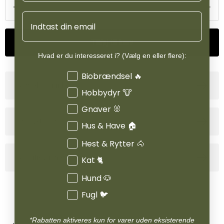
Email
Tilføj til kurv
Hvad er du interesseret i? (Vælg en eller flere):
Interesser
Biobrændsel 🔥
Størrelsesguide
Hobbydyr 🐮
Gnaver 🐰
Produktinformation
Hus & Have 🏠
Hest & Rytter 🐴
Specifikationer
Kat 🐈
Hund 🐶
Fugl 🐦
*Rabatten aktiveres kun for varer uden eksisterende