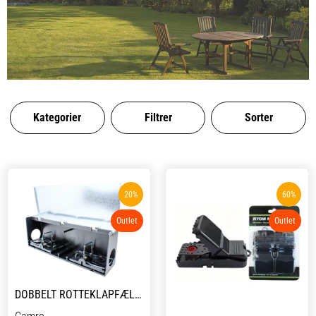
Kategorier
Filtrer
Sorter
20%
60%
Outlet
Outlet
DOBBELT ROTTEKLAPFÆLDE