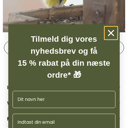
Tilmeld dig vores
Kategorier
nyhedsbrev og få
15 % rabat på din næste
ordre* 🎁
INFORMATION
Navn
Betingelser & vilkår
VORES BUTIK
Reklamations- & fortrydelsesret
Levering & afhentning
Vores butikker
Email
Følg din bestilling
MIN KONTO
Job
Persondatapolitik
Mærker