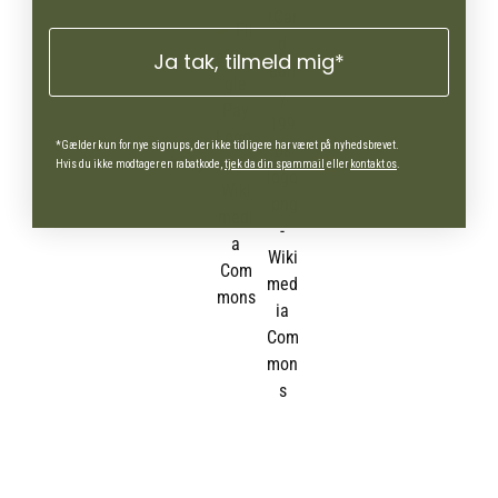
Ja tak, tilmeld mig*
*Gælder kun for nye signups, der ikke tidligere har været på nyhedsbrevet.
Hvis du ikke modtager en rabatkode,
tjek da din spammail
eller
kontakt os
.