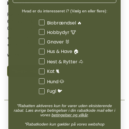
Administrer min konto
KONTAKT OS
Cookies
Om os
Min Konto
Returportal
Hvad er du interesseret i? (Vælg en eller flere):
Om Vestjyllands Andel
Pantonevej 10
Blog
6580 Vamdrup
Interesser
Biobrændsel 🔥
Ofte stillede spørgsmål
CVR: 21 38 54 84
Hobbydyr 🐮
+45 7692 2900
AgroLand Vamdrup
Gnaver 🐰
+45 4630 0885
Webshop (Man-fre 10-16)
Hus & Have 🏠
webshop@agroland.dk
Hest & Rytter 🐴
Kat 🐈
Kontaktformular
Hund 🐶
Fugl 🐦
*Rabatten aktiveres kun for varer uden eksisterende
rabat. Læs øvrige betingelser i din rabatkode mail eller i
vores
betingelser og vilkår
.
*Rabatkoden kun gælder på vores webshop