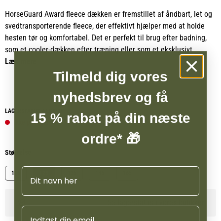
HorseGuard Award fleece dækken er fremstillet af åndbart, let og
svedtransporterende fleece, der effektivt hjælper med at holde
hesten tør og komfortabel. Det er perfekt til brug efter badning,
som et cooler-dækken efter træning eller som et eksklusivt
præmiedækken til stævner.
Læs mere
Tilmeld dig vores
Dækkenet har justerbare frontlukninger med dobbelt spænde for
nyhedsbrev og få
optimal pasform og sikkerhed. Gjordstropperne er dekoreret med
stilfulde hvide striber, der giver et elegant udtryk, mens det
LAGERSTATUS WEBSHOP
15 % rabat på din næste
klassiske HorseGuard gummi-badge fuldender det eksklusive
Ikke på lager
design.
ordre* 🎁
Størrelse
Navn
115
125
135
145
165
Se lagerstatus i vores butikker
Email