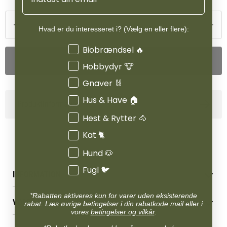
Hvad er du interesseret i? (Vælg en eller flere):
Interesser
Biobrændsel 🔥
Tilføj til kurv
Hobbydyr 🐮
Gnaver 🐰
Hus & Have 🏠
Produktinformation
Hest & Rytter 🐴
Kat 🐈
Hund 🐶
Fugl 🐦
INFORMATION
Betingelser & vilkår
*Rabatten aktiveres kun for varer uden eksisterende
VORES BUTIK
rabat. Læs øvrige betingelser i din rabatkode mail eller i
Reklamations- & fortrydelsesret
vores
betingelser og vilkår
.
Levering & afhentning
Vores butikker