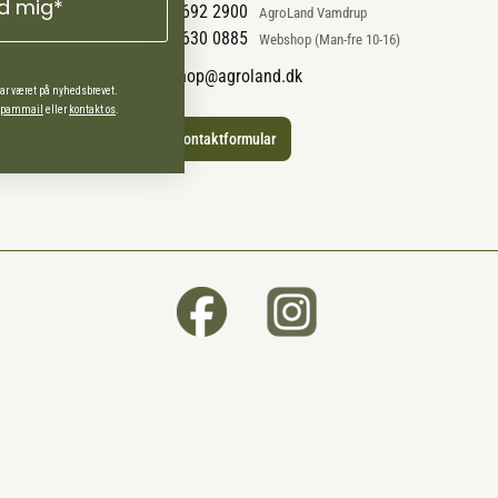
ld mig*
+45 7692 2900
AgroLand Vamdrup
+45 4630 0885
Webshop (Man-fre 10-16)
webshop@agroland.dk
har været på nyhedsbrevet.
 spammail
eller
kontakt os
.
Kontaktformular