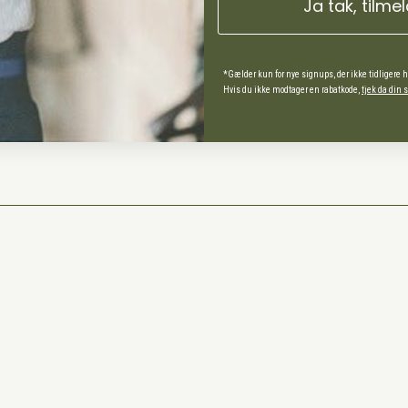
Ja tak, tilme
ds Andel
spørgsmål
*Gælder kun for nye signups, der ikke tidligere 
Hvis du ikke modtager en rabatkode,
tjek da din