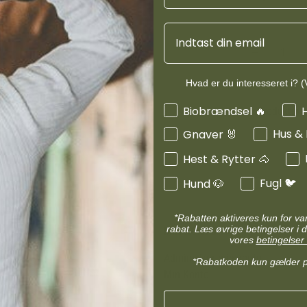
d
Diverse halsbånd
etilbehør
Transportudstyr
Email
Skåle & foderautomater hund
Refleks & lys
Transport & bure
d
Diverse til hest
Hvad er du interesseret i? (V
ler hund
Loppe & flåtmidler hund
Interesser
Biobrændsel 🔥
Produktinf
 hund
Diverse til hund
Hus &
Gnaver 🐰
Hest & Rytter 🐴
Fugl 🐦
Hund 🐶
*Rabatten aktiveres kun for v
rabat. Læs øvrige betingelser i d
MIN KONTO
vores
betingelser 
Administrer min konto
*Rabatkoden kun gælder 
Min Konto