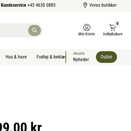
Kundeservice
+45 4630 0885
Vores butikker
0
Min Konto
Indkøbskurv
Aktuelle
Hus & have
Fodtøj & beklædning
Sommervarer kæledyr
Outlet
Nyheder
99,00 kr