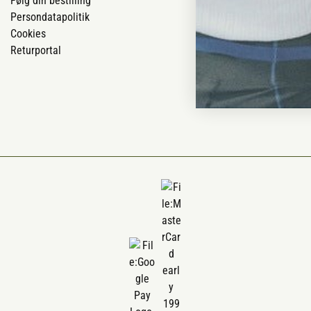
Følg din bestilling
Om os
Persondatapolitik
Om Vestjyllan
Cookies
Blog
Returportal
Ofte stillede 