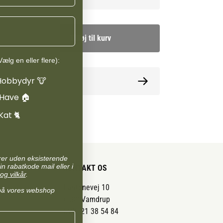
Tilføj til kurv
ælg en eller flere):
Hobbydyr 🐮
ormation
 Have 🏠
Kat 🐈
arer uden eksisterende
in rabatkode mail eller i
KONTAKT OS
og vilkår
.
Pantonevej 10
på vores webshop
6580 Vamdrup
CVR: 21 38 54 84