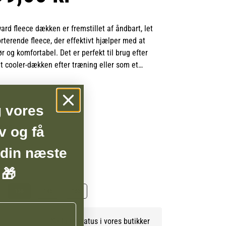
rd fleece dækken er fremstillet af åndbart, let
rterende fleece, der effektivt hjælper med at
r og komfortabel. Det er perfekt til brug efter
t cooler-dækken efter træning eller som et
miedækken til stævner.
usterbare frontlukninger med dobbelt spænde for
g vores
m og sikkerhed. Gjordstropperne er dekoreret
vide striber, der giver et elegant udtryk, mens det
v og få
BSHOP
eGuard gummi-badge fuldender det eksklusive
 din næste
 🎁
135
145
165
Se lagerstatus i vores butikker