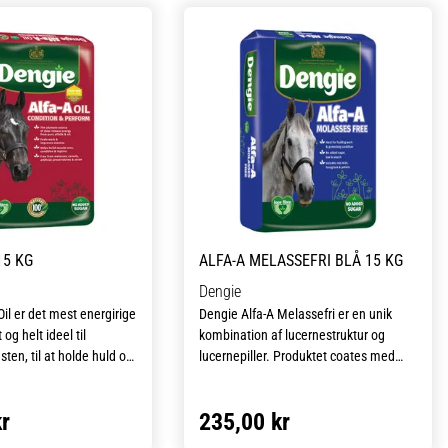
15 KG
ALFA-A MELASSEFRI BLÅ 15 KG
Dengie
Oil er det mest energirige
Dengie Alfa-A Melassefri er en unik
og helt ideel til
kombination af lucernestruktur og
ten, til at holde huld og
lucernepiller. Produktet coates med
ode sunde kalorier.
koldpresset rapsolie og tilsættes
velsmagende sunde urter, som
r
235,00 kr
il kan tilføre din hest
bukkehorn og mynte, der udover de
 tilføre ”varm” energi, vi
sundhedsmæssige egenskaber også