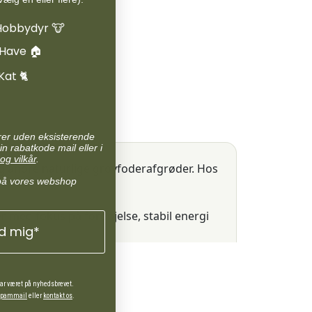
udgøre en betydelig del af foderplanen,
eller stå alene sammen med vitaminer
Hobbydyr 🐮
og mineraler (f.eks. Salvana
Hestevitamin og mineral), samt hø til
 Have 🏠
de heste der ikke behøver kraftfoder.
Kat 🐈
arer uden eksisterende
in rabatkode mail eller i
og vilkår
.
og andre naturlige grovfoderafgrøder. Hos
på vores webshop
r med fokus på fordøjelse, stabil energi
ld mig*
har været på nyhedsbrevet.
 spammail
eller
kontakt os
.