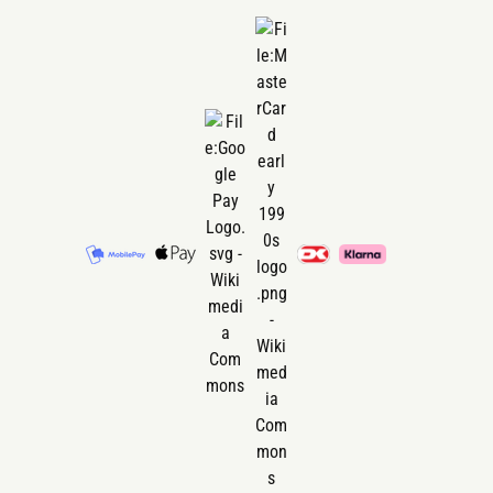
tilsatte vegetabilske olieblanding i 
Godt at vid
forhold på omega 3:6 på 1,6:1. I n
kraftfoderra
grovfoder er der altid et højere niv
af omega 6 i forhold til omega 3. D
produkt er med til at vende dette
forhold, således niveauet af omeg
Fordele
øges i den totale ration og dermed
bidrager ekstra til de gode fordele,
kommer ved tildeling af omega 3
fedtsyrer.
Naturl
Fordøj
Rolig 
Flere 