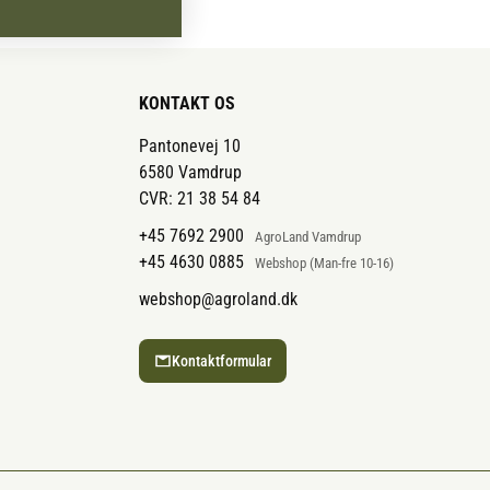
g og forarbejdning af lucerne og andre
ise fiberrigt grovfoder i små mængder
KONTAKT OS
Pantonevej 10
6580 Vamdrup
ergi
CVR: 21 38 54 84
lie kan give energi uden samme mængde
+45 7692 2900
AgroLand Vamdrup
m traditionelt kornfoder.
+45 4630 0885
Webshop (Man-fre 10-16)
webshop@agroland.dk
alternativer
Kontaktformular
t rummer flere produkter uden korn og
 nøjsomme eller sensitive heste.