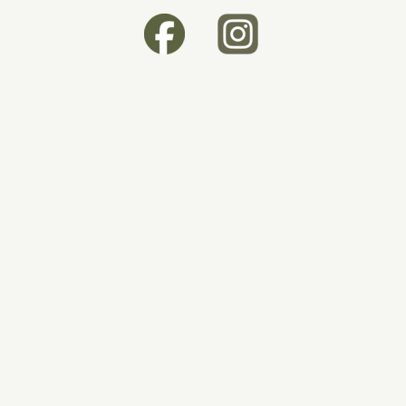
om en del af hestens samlede
ovfoderafgrøder.
aturlige tarmfunktion.
e hesten for varm.
rtsheste og heste med følsom mave.