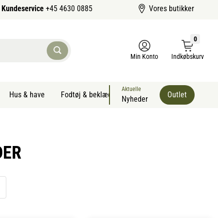
Kundeservice
+45 4630 0885
Vores butikker
0
Min Konto
Indkøbskurv
Aktuelle
Hus & have
Fodtøj & beklædning
Sommervarer kæledyr
Outlet
Nyheder
DER