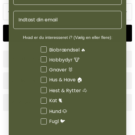
med fibrene for en ”slow release” energikilde. Foderet er uden
andre fiberkilder som halm, grøn høstet havre mv. og indeholder
Email
ingen konserveringsmidler. Strukturen er blød, hvilket generelt er
kendetegnende for Dengie’s lucerner.
Tilføj til kurv
Hvad er du interesseret i? (Vælg en eller flere):
Interesser
Biobrændsel 🔥
Produktinformation
Hobbydyr 🐮
Gnaver 🐰
Hus & Have 🏠
Specifikationer
Hest & Rytter 🐴
Kat 🐈
Anvendelse
Hund 🐶
Fugl 🐦