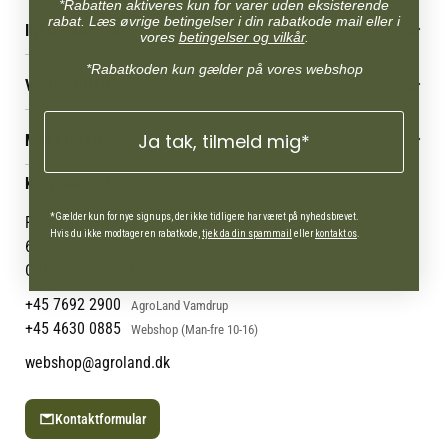
*Rabatten aktiveres kun for varer uden eksisterende
rabat. Læs øvrige betingelser i din rabatkode mail eller i
INFORMATION
vores
betingelser og vilkår
.
Betingelser & vilkår
*Rabatkoden kun gælder på vores webshop
VORES BUTIK
Reklamations- & fortrydelsesret
Levering & afhentning
Vores butikker
Ja tak, tilmeld mig*
Følg din bestilling
MIN KONTO
Job
Persondatapolitik
Mærker
Administrer min konto
KONTAKT OS
Cookies
Om os
Min Konto
Returportal
Om Vestjyllands Andel
*Gælder kun for nye signups, der ikke tidligere har været på nyhedsbrevet.
Pantonevej 10
Hvis du ikke modtager en rabatkode,
tjek da din spammail
eller
kontakt os
.
Blog
6580 Vamdrup
Ofte stillede spørgsmål
CVR: 21 38 54 84
+45 7692 2900
AgroLand Vamdrup
+45 4630 0885
Webshop (Man-fre 10-16)
webshop@agroland.dk
Kontaktformular