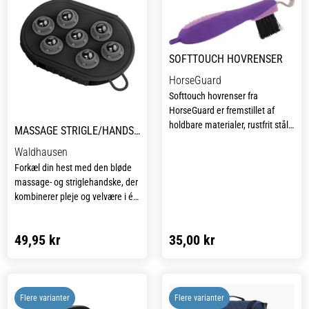
gør den holdbar i brug og
behagelig at arbejde med. Med
sin alsidighed er den et
uundværligt redskab i enhver
SOFTTOUCH HOVRENSER
stald, uanset om det er til den
daglige pleje eller til mere
HorseGuard
grundig vask før stævner og
Softtouch hovrenser fra
træning.
HorseGuard er fremstillet af
holdbare materialer, rustfrit stål
MASSAGE STRIGLE/HANDSKE MED KUGLER
og plast. Hovrenseren er med
Waldhausen
børste, og har et godt grip.
Forkæl din hest med den bløde
massage- og striglehandske, der
kombinerer pleje og velvære i ét.
Handsken har en side med bløde
gummidupper, der effektivt
49,95 kr
35,00 kr
fjerner løs pels og skidt, mens
den anden side er udstyret med
massagekugler, som stimulerer
blodcirkulationen og giver en
behagelig, afslappende
Flere varianter
Flere varianter