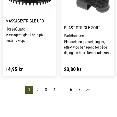
MASSAGESTRIGLE UFO
PLAST STRIGLE SORT
HorseGuard
Massagestrigle til brug på
Waldhausen
hestens krop.
Plaststriglen gør strigling let,
effektiv og behagelig for både
dig og din hest. Den er udstyret
med en justerbar rem hen over
hånden, så den kan tilpasses
14,95 kr
23,00 kr
perfekt til din håndstørrelse og
give et sikkert og komfortabelt
greb under brug.
1
2
3
4
...
6
7
>>
De små, faste børster løsner og
fjerner nemt selv det mest
genstridige snavs fra hestens
pels, hvilket efterlader den ren
og glansfuld. Striglen er