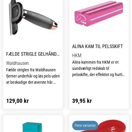
ALINA KAM TIL PELSSKIFT
FÆLDE STRIGLE GELHÅNDTAG
HKM
Alina kammen fra HKM er et
Waldhausen
uundværligt redskab til
Fælde striglen fra Waldhausen
pelsskifte, der effektivt og hurtigt
fjerner underhår og løs pels uden
fjerner underulden, så hesten
at beskadige det øverste hår.
kan få en lettere og sundere
Regelmæssig pleje holder huden
pels. Lavet i robust
sund og sikrer din hest en
plastmateriale, er kammen
129,00 kr
39,95 kr
skinnende pels. Gelhåndtaget af
holdbar og nem at håndtere,
høj kvalitet giver en optimal og
hvilket gør pelsplejen enkel.
behagelig håndtering.
Kammen er også skånsom og
velegnet til følsomme heste,
Flere varianter
samtidig med at den stimulerer