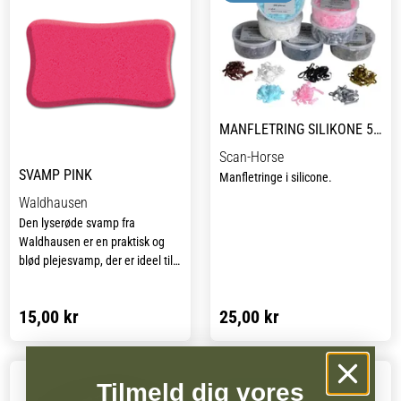
opbevaringsmuligheder, mens
det lette materiale gør den nem
at transportere. En bæredygtig
og funktionel løsning til
opbevaring af dine strigler og
plejeprodukter.
MANFLETRING SILIKONE 500 STK
Scan-Horse
SVAMP PINK
Manfletringe i silicone.
Waldhausen
Den lyserøde svamp fra
Waldhausen er en praktisk og
blød plejesvamp, der er ideel til
daglig brug i stalden. Den
absorberer effektivt vand og
15,00 kr
25,00 kr
sæbe, hvilket gør den velegnet til
både vask af hest og rengøring
af udstyr. Svampen leveres i en
frisk lyserød farve, der giver et
Tilmeld dig vores
pænt og livligt udtryk blandt dine
Flere varianter