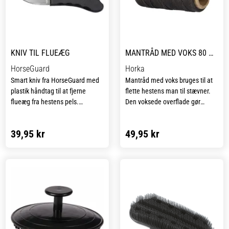
roséguldfarvede detaljer med
små diamantsten fuldender det
elegante design. En perfekt
kombination af funktion og
luksus i én børste.
KNIV TIL FLUEÆG
MANTRÅD MED VOKS 80 METER
HorseGuard
Horka
Smart kniv fra HorseGuard med
Mantråd med voks bruges til at
plastik håndtag til at fjerne
flette hestens man til stævner.
flueæg fra hestens pels.
Den voksede overflade gør
Flueæggene sidder ofte godt
tråden ekstra smidig at arbejde
fast i hestens pels, men med
med, samtidig med at den
39,95 kr
49,95 kr
denne kniv er de nemme og
holder fletningerne fast og giver
hurtige at fjerne.
et pænt og ensartet resultat.