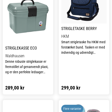
oplevelse for hesten.
STRIGLETASKE BERRY
HKM
Smart strigletaske fra HKM med
forstærket bund. Tasken er med
STRIGLEKASSE ECO
indvendig og udvendigt
Waldhausen
lynlåslomme. Berry strigletaske
Denne robuste striglekasse er
har aftagelig skulderrem, og er
fremstillet af genanvendt plast,
nem at bære på i håndtaget.
og er den perfekte ledsager
både i stalden og til stævner.
Med sit praktiske design har den
289,00 kr
299,00 kr
en hank der kan klappes ned, en
sikker snaplås og en justerbar
skillevæg, der kan indstilles i to
positioner. Det udtrækkelige rum
til småting giver ekstra
Flere varianter