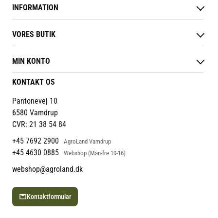
fremstillet i robust plast og er
INFORMATION
nem at rengøre, så den hurtigt
kan klargøres til næste brug.
Betingelser & vilkår
VORES BUTIK
Reklamations- & fortrydelsesret
Levering & afhentning
Vores butikker
Følg din bestilling
MIN KONTO
Job
Persondatapolitik
Mærker
Administrer min konto
KONTAKT OS
Cookies
Om os
Min Konto
Returportal
Om Vestjyllands Andel
Pantonevej 10
Blog
6580 Vamdrup
Ofte stillede spørgsmål
CVR: 21 38 54 84
+45 7692 2900
AgroLand Vamdrup
+45 4630 0885
Webshop (Man-fre 10-16)
webshop@agroland.dk
Kontaktformular