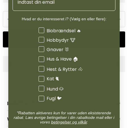
Hvad er du interesseret i? (Vælg en eller flere):
Interesser
Biobrændsel 🔥
Tilføj til kurv
Hobbydyr 🐮
Gnaver 🐰
Hus & Have 🏠
Produktinformation
Hest & Rytter 🐴
Kat 🐈
Hund 🐶
Fugl 🐦
INFORMATION
*Rabatten aktiveres kun for varer uden eksisterende
Betingelser & vilkår
rabat. Læs øvrige betingelser i din rabatkode mail eller i
VORES BUTIK
Reklamations- & fortrydelsesret
vores
betingelser og vilkår
.
Levering & afhentning