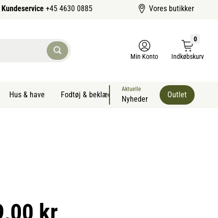
Kundeservice
+45 4630 0885
Vores butikker
0
Min Konto
Indkøbskurv
Aktuelle
Hus & have
Fodtøj & beklædning
Sommervarer kæledyr
Outlet
Nyheder
9,00 kr