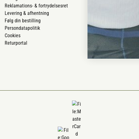
Reklamations- & fortrydelsesret
Job
Levering & afhentning
Mærker
Følg din bestilling
Om os
Persondatapolitik
Om Vestjyllan
Cookies
Blog
Returportal
Ofte stillede 