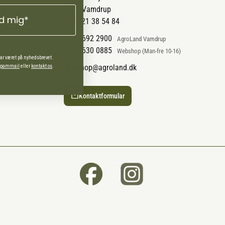
6580 Vamdrup
ld mig*
CVR: 21 38 54 84
+45 7692 2900
AgroLand Vamdrup
+45 4630 0885
Webshop (Man-fre 10-16)
har været på nyhedsbrevet.
webshop@agroland.dk
 spammail
eller
kontakt os
.
Kontaktformular