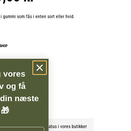
i gummi som fås i enten sort eller hvid.
BSHOP
g vores
v og få
 din næste
 🎁
Sort
Se lagerstatus i vores butikker