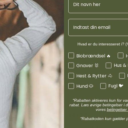
d
Diverse halsbånd
etilbehør
Transportudstyr
Skåle & foderautomater hund
Email
Refleks & lys
Transport & bure
d
Diverse til hest
ler hund
Loppe & flåtmidler hund
Hvad er du interesseret i? (V
Produktinf
 hund
Diverse til hund
Interesser
Biobrændsel 🔥
Hus &
Gnaver 🐰
Specifikati
Hest & Rytter 🐴
Fugl 🐦
Hund 🐶
*Rabatten aktiveres kun for v
rabat. Læs øvrige betingelser i d
vores
betingelser 
MIN KONTO
*Rabatkoden kun gælder 
Administrer min konto