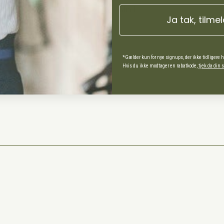
Min Konto
Ja tak, tilme
ds Andel
*Gælder kun for nye signups, der ikke tidligere 
Hvis du ikke modtager en rabatkode,
tjek da din
spørgsmål