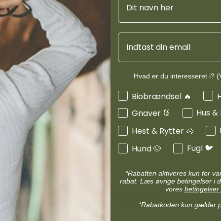
d
Diverse halsbånd
etilbehør
Transportudstyr
Skåle & foderautomater hund
Email
Refleks & lys
Transport & bure
d
Diverse til hest
ler hund
Loppe & flåtmidler hund
Hvad er du interesseret i? (V
Produktinf
 hund
Diverse til hund
Interesser
Biobrændsel 🔥
Hus &
Gnaver 🐰
Specifikati
Hest & Rytter 🐴
Fugl 🐦
Hund 🐶
*Rabatten aktiveres kun for v
rabat. Læs øvrige betingelser i d
vores
betingelser 
MIN KONTO
*Rabatkoden kun gælder 
Administrer min konto