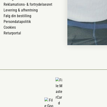
Reklamations- & fortrydelsesret
Job
Levering & afhentning
Mærker
Følg din bestilling
Om os
Persondatapolitik
Om Vestjyllan
Cookies
Blog
Returportal
Ofte stillede 