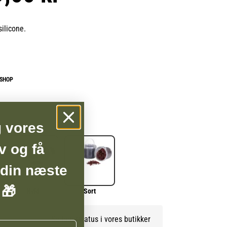
silicone.
BSHOP
g vores
v og få
 din næste
 🎁
Hvid
Sort
Se lagerstatus i vores butikker