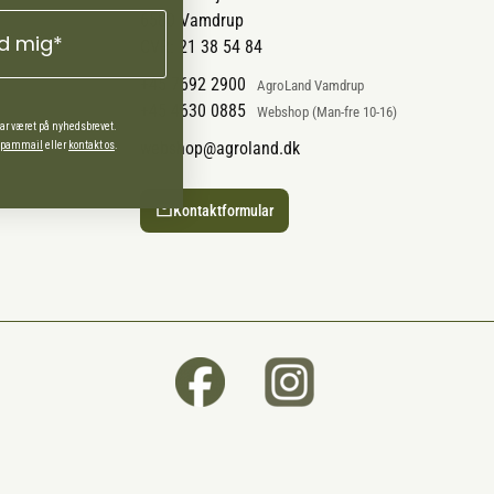
6580 Vamdrup
ld mig*
CVR: 21 38 54 84
+45 7692 2900
AgroLand Vamdrup
+45 4630 0885
Webshop (Man-fre 10-16)
har været på nyhedsbrevet.
webshop@agroland.dk
 spammail
eller
kontakt os
.
Kontaktformular