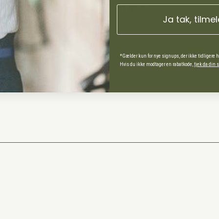
Min Konto
Ja tak, tilme
ds Andel
*Gælder kun for nye signups, der ikke tidligere 
Hvis du ikke modtager en rabatkode,
tjek da din
spørgsmål