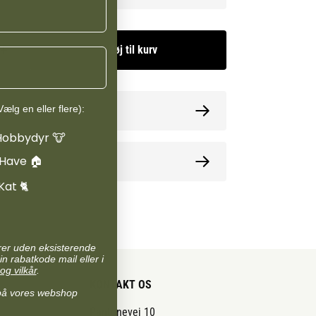
Tilføj til kurv
ælg en eller flere):
ormation
Hobbydyr 🐮
 Have 🏠
oner
Kat 🐈
arer uden eksisterende
in rabatkode mail eller i
og vilkår
.
KONTAKT OS
på vores webshop
Pantonevej 10