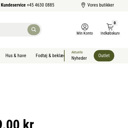
Kundeservice
+45 4630 0885
Vores butikker
0
Min Konto
Indkøbskurv
Aktuelle
Hus & have
Fodtøj & beklædning
Sommervarer kæledyr
Outlet
Nyheder
9,00 kr