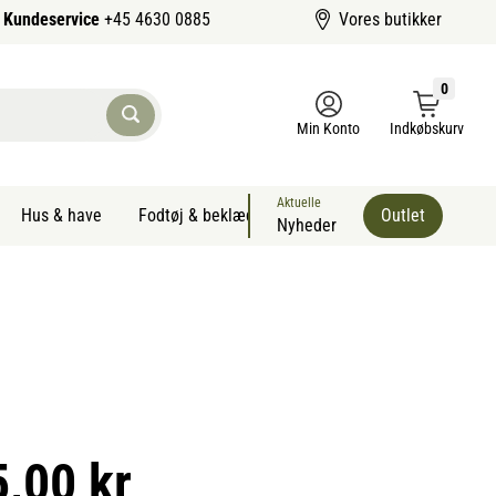
Kundeservice
+45 4630 0885
Vores butikker
0
Min Konto
Indkøbskurv
Aktuelle
Hus & have
Fodtøj & beklædning
Sommervarer kæledyr
Outlet
Nyheder
5,00 kr