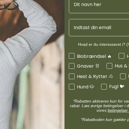
d
Diverse halsbånd
etilbehør
Transportudstyr
Skåle & foderautomater hund
Email
Refleks & lys
Transport & bure
d
Diverse til hest
ler hund
Loppe & flåtmidler hund
Hvad er du interesseret i? (V
Produktinf
 hund
Diverse til hund
Interesser
Biobrændsel 🔥
Hus &
Gnaver 🐰
Specifikati
Hest & Rytter 🐴
Fugl 🐦
Hund 🐶
*Rabatten aktiveres kun for v
rabat. Læs øvrige betingelser i d
vores
betingelser 
MIN KONTO
*Rabatkoden kun gælder 
Administrer min konto