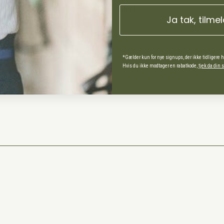
Min Konto
Ja tak, tilme
ds Andel
*Gælder kun for nye signups, der ikke tidligere 
Hvis du ikke modtager en rabatkode,
tjek da din
spørgsmål