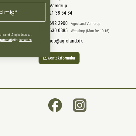
6580 Vamdrup
ld mig*
CVR: 21 38 54 84
+45 7692 2900
AgroLand Vamdrup
+45 4630 0885
Webshop (Man-fre 10-16)
har været på nyhedsbrevet.
webshop@agroland.dk
 spammail
eller
kontakt os
.
Kontaktformular