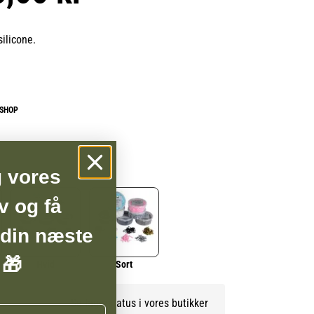
silicone.
BSHOP
g vores
v og få
 din næste
 🎁
Hvid
Sort
Se lagerstatus i vores butikker