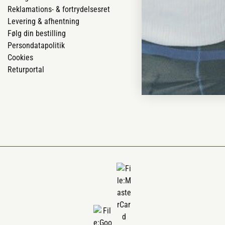
Reklamations- & fortrydelsesret
Job
Levering & afhentning
Mærker
Følg din bestilling
Om os
Persondatapolitik
Om Vestjyllan
Cookies
Blog
Returportal
Ofte stillede 