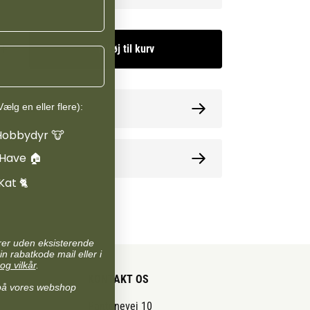
Tilføj til kurv
ælg en eller flere):
ormation
Hobbydyr 🐮
 Have 🏠
oner
Kat 🐈
arer uden eksisterende
in rabatkode mail eller i
og vilkår
.
KONTAKT OS
på vores webshop
Pantonevej 10