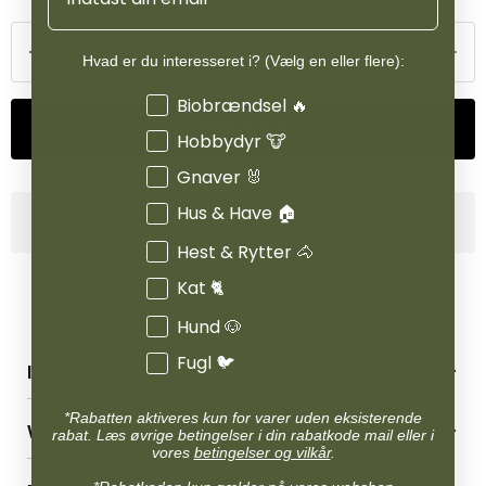
pakke med to børster, så du altid har den rette hjælp ved hånden.
Hvad er du interesseret i? (Vælg en eller flere):
Interesser
Biobrændsel 🔥
Tilføj til kurv
Hobbydyr 🐮
Gnaver 🐰
Hus & Have 🏠
Produktinformation
Hest & Rytter 🐴
Kat 🐈
Hund 🐶
Fugl 🐦
INFORMATION
Betingelser & vilkår
*Rabatten aktiveres kun for varer uden eksisterende
VORES BUTIK
rabat. Læs øvrige betingelser i din rabatkode mail eller i
Reklamations- & fortrydelsesret
vores
betingelser og vilkår
.
Levering & afhentning
Vores butikker