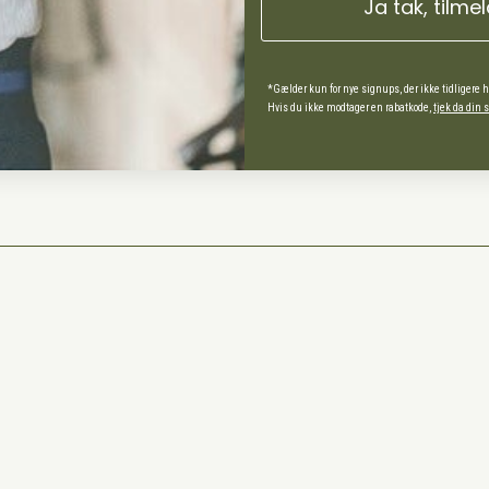
Ja tak, tilme
ds Andel
spørgsmål
*Gælder kun for nye signups, der ikke tidligere 
Hvis du ikke modtager en rabatkode,
tjek da din