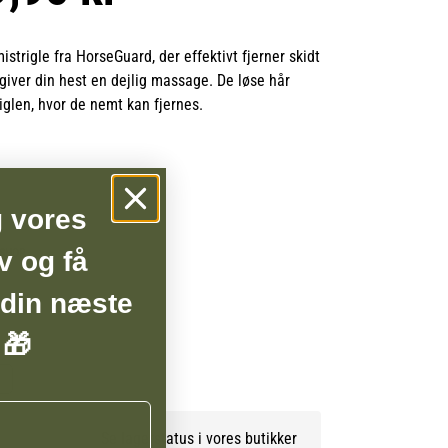
strigle fra HorseGuard, der effektivt fjerner skidt
giver din hest en dejlig massage. De løse hår
riglen, hvor de nemt kan fjernes.
 er med en rem henover håndryggen, så den
i hånden under brug.
g vores
v og få
BSHOP
 din næste
 🎁
Se lagerstatus i vores butikker