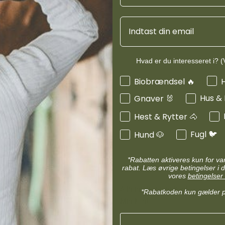
d
Diverse halsbånd
etilbehør
Transportudstyr
Email
Skåle & foderautomater hund
Refleks & lys
Transport & bure
d
Diverse til hest
Hvad er du interesseret i? (V
ler hund
Loppe & flåtmidler hund
Interesser
Biobrændsel 🔥
Produktinf
 hund
Diverse til hund
Hus &
Gnaver 🐰
Hest & Rytter 🐴
Fugl 🐦
Hund 🐶
*Rabatten aktiveres kun for v
rabat. Læs øvrige betingelser i d
MIN KONTO
vores
betingelser 
Administrer min konto
*Rabatkoden kun gælder 
Min Konto