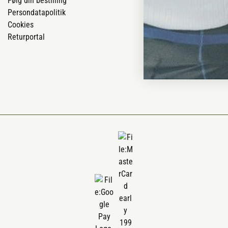
Følg din bestilling
Om os
Persondatapolitik
Om Vestjyllan
Cookies
Blog
Returportal
Ofte stillede 