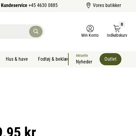
Kundeservice
+45 4630 0885
Vores butikker
0
Min Konto
Indkøbskurv
Aktuelle
Hus & have
Fodtøj & beklædning
Sommervarer kæledyr
Outlet
Nyheder
9,95 kr