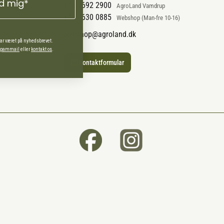
ld mig*
+45 7692 2900
AgroLand Vamdrup
+45 4630 0885
Webshop (Man-fre 10-16)
webshop@agroland.dk
har været på nyhedsbrevet.
 spammail
eller
kontakt os
.
Kontaktformular