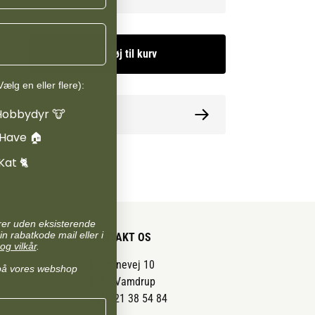
Tilføj til kurv
ælg en eller flere):
Hobbydyr 🐮
ormation
 Have 🏠
Kat 🐈
arer uden eksisterende
in rabatkode mail eller i
KONTAKT OS
og vilkår
.
Pantonevej 10
på vores webshop
6580 Vamdrup
CVR: 21 38 54 84