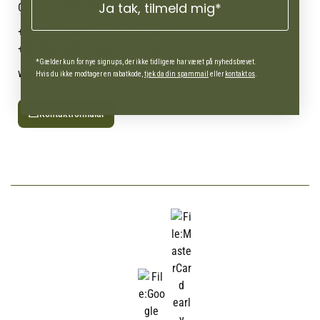
Ofte stillede spørgsmål
Ja tak, tilmeld mig*
CVR: 21 38 54 84
+45 7692 2900
AgroLand Vamdrup
+45 4630 0885
Webshop (Man-fre 10-16)
*Gælder kun for nye signups, der ikke tidligere har været på nyhedsbrevet.
webshop@agroland.dk
Hvis du ikke modtager en rabatkode,
tjek da din spammail
eller
kontakt os
.
Kontaktformular