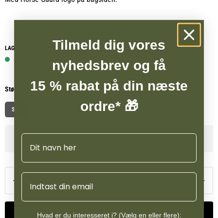
Tilmeld dig vores
LAGERSTATUS WEBSHOP
4 på lager
nyhedsbrev og få
15 % rabat på din næste
Størrelse
ordre* 🎁
Stor
Lille
Navn
Se lagerstatus i vores butikker
Email
Tilføj til kurv
Hvad er du interesseret i? (Vælg en eller flere):