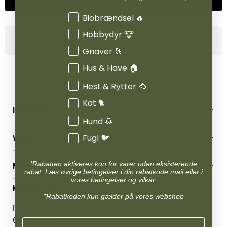
Interesser
Biobrændsel 🔥
Hobbydyr 🐮
Produktinformation
Gnaver 🐰
Hus & Have 🏠
Hest & Rytter 🐴
Kat 🐈
INFORMATION
Hund 🐶
Betingelser & vilkår
Fugl 🐦
VORES BUTIK
Reklamations- & fortrydelsesret
Levering & afhentning
Vores butikker
*Rabatten aktiveres kun for varer uden eksisterende
Følg din bestilling
MIN KONTO
Job
rabat. Læs øvrige betingelser i din rabatkode mail eller i
Persondatapolitik
vores
betingelser og vilkår
.
Mærker
Administrer min konto
KONTAKT OS
Cookies
Om os
*Rabatkoden kun gælder på vores webshop
Min Konto
Returportal
Om Vestjyllands Andel
Pantonevej 10
Blog
6580 Vamdrup