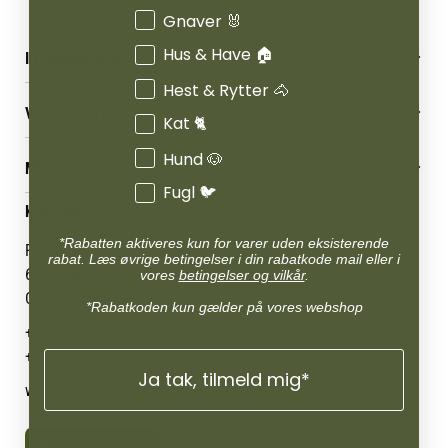
Gnaver 🐰
Hus & Have 🏠
INFORMATION
Hest & Rytter 🐴
Betingelser & vilkår
VORES BUTIK
Reklamations- & fortrydelsesret
Kat 🐈
Levering & afhentning
Vores butikker
Hund 🐶
Følg din bestilling
MIN KONTO
Job
Fugl 🐦
Persondatapolitik
Mærker
Administrer min konto
KONTAKT OS
Cookies
Om os
Min Konto
Returportal
*Rabatten aktiveres kun for varer uden eksisterende
Om Vestjyllands Andel
Pantonevej 10
rabat. Læs øvrige betingelser i din rabatkode mail eller i
Blog
6580 Vamdrup
vores
betingelser og vilkår
.
Ofte stillede spørgsmål
CVR: 21 38 54 84
*Rabatkoden kun gælder på vores webshop
+45 7692 2900
AgroLand Vamdrup
+45 4630 0885
Webshop (Man-fre 10-16)
Ja tak, tilmeld mig*
webshop@agroland.dk
Kontaktformular