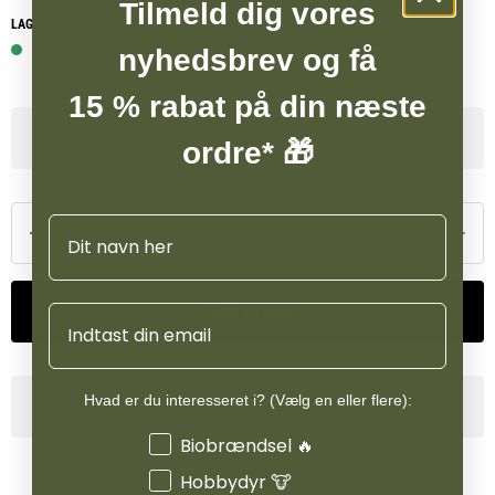
Tilmeld dig vores
LAGERSTATUS WEBSHOP
16 på lager
nyhedsbrev og få
15 % rabat på din næste
Se lagerstatus i vores butikker
ordre* 🎁
Navn
Tilføj til kurv
Email
Hvad er du interesseret i? (Vælg en eller flere):
Produktinformation
Interesser
Biobrændsel 🔥
Hobbydyr 🐮