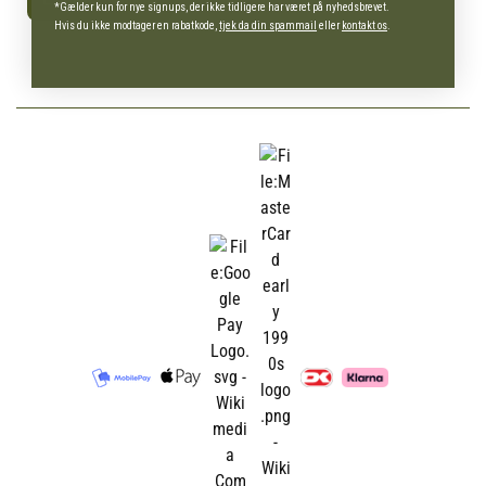
*Gælder kun for nye signups, der ikke tidligere har været på nyhedsbrevet.
Hvis du ikke modtager en rabatkode,
tjek da din spammail
eller
kontakt os
.