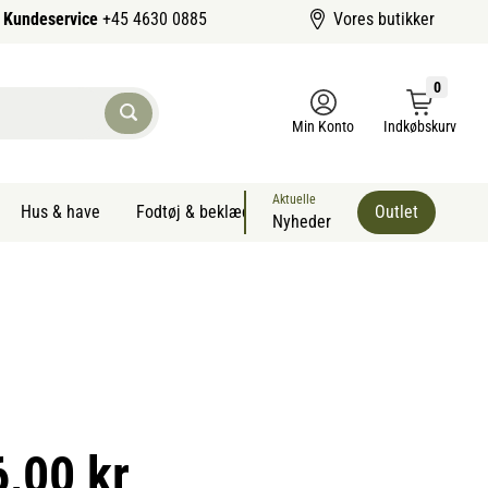
Kundeservice
+45 4630 0885
Vores butikker
0
Min Konto
Indkøbskurv
Aktuelle
Hus & have
Fodtøj & beklædning
Sommervarer kæledyr
Outlet
Nyheder
6,00 kr