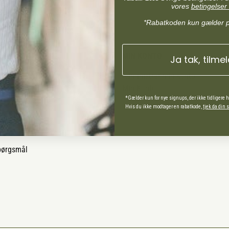
vores
betingelser 
*Rabatkoden kun gælder 
MIN KONTO
Ja tak, tilme
Administrer min konto
Min Konto
*Gælder kun for nye signups, der ikke tidligere 
Hvis du ikke modtager en rabatkode,
tjek da din
ds Andel
spørgsmål