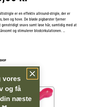
istrigle er en effektiv allround-strigle, der er
ls, ben og hove. De bløde pigbørster fjerner
t genstridigt snavs samt løse hår, samtidig med at
ånsomt og stimulerer blodcirkulationen.
rgonomiske design gør multistriglen behagelig at
e med, både til daglig pleje og som et praktisk
triglekassen.
BSHOP
g vores
v og få
 din næste