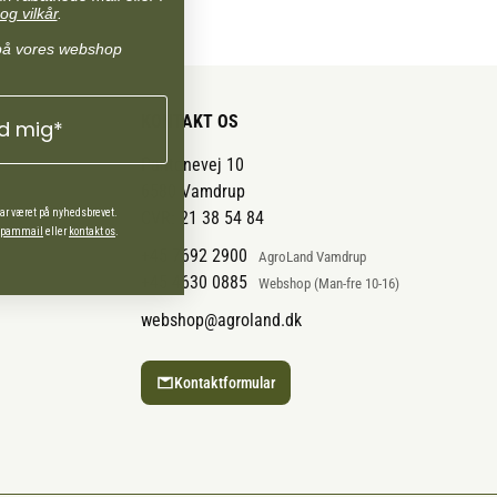
og vilkår
.
på vores webshop
KONTAKT OS
ld mig*
Pantonevej 10
6580 Vamdrup
har været på nyhedsbrevet.
CVR: 21 38 54 84
 spammail
eller
kontakt os
.
+45 7692 2900
AgroLand Vamdrup
+45 4630 0885
Webshop (Man-fre 10-16)
webshop@agroland.dk
Kontaktformular