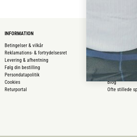
INFORMATION
VORES BUTIK
Betingelser & vilkår
Vores butikker
Reklamations- & fortrydelsesret
Job
Levering & afhentning
Mærker
Følg din bestilling
Om os
Persondatapolitik
Om Vestjyllan
Cookies
Blog
Returportal
Ofte stillede 