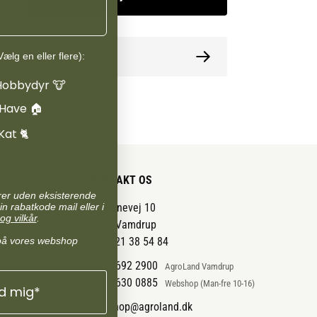
ormation
ælg en eller flere):
Hobbydyr 🐮
 Have 🏠
Kat 🐈
KONTAKT OS
arer uden eksisterende
in rabatkode mail eller i
Pantonevej 10
og vilkår
.
6580 Vamdrup
på vores webshop
CVR: 21 38 54 84
+45 7692 2900
AgroLand Vamdrup
+45 4630 0885
Webshop (Man-fre 10-16)
ld mig*
webshop@agroland.dk