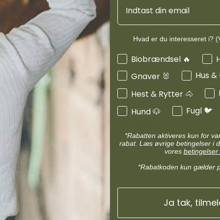
Email
d
Diverse halsbånd
etilbehør
Transportudstyr
Skåle & foderautomater hund
Refleks & lys
Produktinf
Hvad er du interesseret i? (V
Transport & bure
d
Diverse til hest
Interesser
Biobrændsel 🔥
ler hund
Loppe & flåtmidler hund
Hus &
Gnaver 🐰
 hund
Diverse til hund
Hest & Rytter 🐴
Fugl 🐦
Hund 🐶
MIN KONTO
*Rabatten aktiveres kun for v
Administrer min konto
rabat. Læs øvrige betingelser i d
vores
betingelser 
Min Konto
*Rabatkoden kun gælder 
ds Andel
Ja tak, tilme
spørgsmål