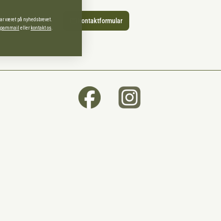
har været på nyhedsbrevet.
Kontaktformular
 spammail
eller
kontakt os
.