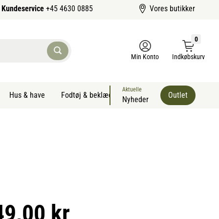
Kundeservice
+45 4630 0885
Vores butikker
0
Min Konto
Indkøbskurv
Aktuelle
Hus & have
Fodtøj & beklædning
Sommervarer kæledyr
Outlet
Nyheder
49,00 kr