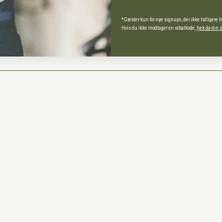
*Gælder kun for nye signups, der ikke tidligere 
Hvis du ikke modtager en rabatkode,
tjek da din