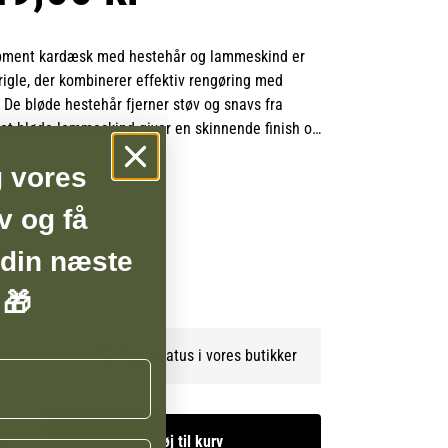
pment kardæsk med hestehår og lammeskind er
rigle, der kombinerer effektiv rengøring med
 De bløde hestehår fjerner støv og snavs fra
et bløde lammeskind giver en skinnende finish og
for hesten. Håndtaget sikrer et godt greb, hvilket
g vores
ig at bruge. Ideel til daglig pleje og perfekt til at
flot, blank pels.
v og få
 din næste
BSHOP
 🎁
Se lagerstatus i vores butikker
Tilføj til kurv