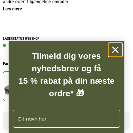
andre svært tilgængelige områder.
Læs mere
Softtouch kardesk har en justerbar rem, der kan tilpasses i
længden så den bedst muligt kan tilpasses ens hånd.
LAGERSTATUS WEBSHOP
2 på lager
Tilmeld dig vores
Farve
nyhedsbrev og få
15 % rabat på din næste
ordre* 🎁
Grå
Rød
Navn
Se lagerstatus i vores butikker