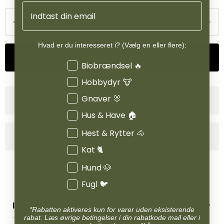
Email
Hvad er du interesseret i? (Vælg en eller flere):
Tilføj til kurv
Interesser
Biobrændsel 🔥
Hobbydyr 🐮
Gnaver 🐰
Størrelsesguide
Hus & Have 🏠
Hest & Rytter 🐴
Produktinformation
Kat 🐈
Hund 🐶
Fugl 🐦
INFORMATION
*Rabatten aktiveres kun for varer uden eksisterende
rabat. Læs øvrige betingelser i din rabatkode mail eller i
Betingelser & vilkår