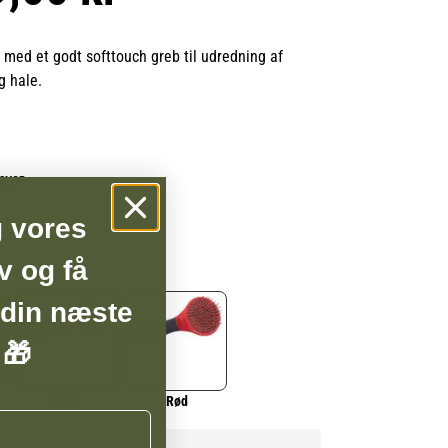
 med et godt softtouch greb til udredning af
g hale.
BSHOP
g vores
v og få
 din næste
 🎁
Lilla
Rød