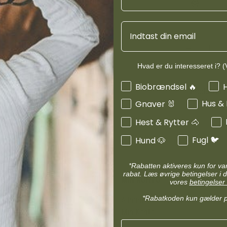
d
Diverse halsbånd
etilbehør
Transportudstyr
Email
Skåle & foderautomater hund
Refleks & lys
Transport & bure
d
Diverse til hest
Hvad er du interesseret i? (V
ler hund
Loppe & flåtmidler hund
Interesser
Biobrændsel 🔥
 hund
Diverse til hund
Produktinf
Hus &
Gnaver 🐰
Hest & Rytter 🐴
Fugl 🐦
Hund 🐶
*Rabatten aktiveres kun for v
rabat. Læs øvrige betingelser i d
MIN KONTO
vores
betingelser 
*Rabatkoden kun gælder 
Administrer min konto
Min Konto