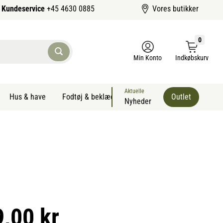
Kundeservice
+45 4630 0885
Vores butikker
0
Min Konto
Indkøbskurv
Aktuelle
Hus & have
Fodtøj & beklædning
Sommervarer kæledyr
Outlet
Nyheder
9,00 kr