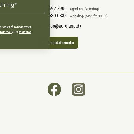
ld mig*
+45 7692 2900
AgroLand Vamdrup
+45 4630 0885
Webshop (Man-fre 10-16)
webshop@agroland.dk
har været på nyhedsbrevet.
 spammail
eller
kontakt os
.
Kontaktformular