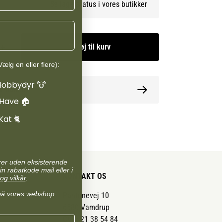
Se lagerstatus i vores butikker
Tilføj til kurv
ælg en eller flere):
Hobbydyr 🐮
ormation
 Have 🏠
Kat 🐈
arer uden eksisterende
in rabatkode mail eller i
KONTAKT OS
og vilkår
.
på vores webshop
Pantonevej 10
6580 Vamdrup
CVR: 21 38 54 84