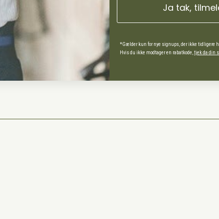
Ja tak, tilme
ds Andel
spørgsmål
*Gælder kun for nye signups, der ikke tidligere 
Hvis du ikke modtager en rabatkode,
tjek da din