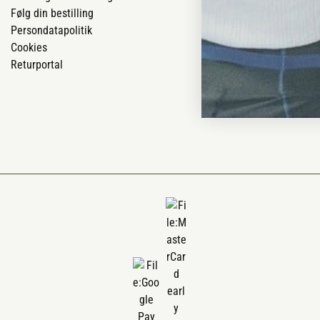
Følg din bestilling
Om os
Persondatapolitik
Om Vestjyllan
Cookies
Blog
Returportal
Ofte stillede 