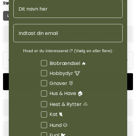
Navn
Størrelse
L
XL
Email
Se lagerstatus i vores butikker
Hvad er du interesseret i? (Vælg en eller flere):
Interesser
Biobrændsel 🔥
Hobbydyr 🐮
Tilføj til kurv
Gnaver 🐰
Hus & Have 🏠
Hest & Rytter 🐴
Størrelsesguide
Kat 🐈
Hund 🐶
Produktinformation
Fugl 🐦