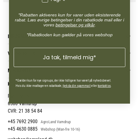
*Rabatten aktiveres kun for varer uden eksisterende
rabat. Læs øvrige betingelser i din rabatkode mail eller i
vores
betingelser og vilkår
.
*Rabatkoden kun gælder på vores webshop
INFORMATION
Betingelser & vilkår
VORES BUTIK
Reklamations- & fortrydelsesret
Ja tak, tilmeld mig*
Levering & afhentning
Vores butikker
Følg din bestilling
MIN KONTO
Job
Persondatapolitik
Mærker
Administrer min konto
*Gælder kun for nye signups, der ikke tidligere har været på nyhedsbrevet.
KONTAKT OS
Cookies
Om os
Hvis du ikke modtager en rabatkode,
tjek da din spammail
eller
kontakt os
.
Min Konto
Returportal
Om Vestjyllands Andel
Pantonevej 10
Blog
6580 Vamdrup
Ofte stillede spørgsmål
CVR: 21 38 54 84
+45 7692 2900
AgroLand Vamdrup
+45 4630 0885
Webshop (Man-fre 10-16)