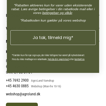
eller udfordringer relateret til stofskifte, hormoner og fedtdepoter.
*Rabatten aktiveres kun for varer uden eksisterende
rabat. Læs øvrige betingelser i din rabatkode mail eller i
vores
betingelser og vilkår
.
INFORMATION
*Rabatkoden kun gælder på vores webshop
Betingelser & vilkår
VORES BUTIK
Reklamations- & fortrydelsesret
Levering & afhentning
Ja tak, tilmeld mig*
Vores butikker
Følg din bestilling
MIN KONTO
Job
Persondatapolitik
Mærker
Administrer min konto
KONTAKT OS
Cookies
Om os
Min Konto
*Gælder kun for nye signups, der ikke tidligere har været på nyhedsbrevet.
Returportal
Om Vestjyllands Andel
Hvis du ikke modtager en rabatkode,
tjek da din spammail
eller
kontakt os
.
Pantonevej 10
Blog
6580 Vamdrup
Ofte stillede spørgsmål
CVR: 21 38 54 84
+45 7692 2900
AgroLand Vamdrup
+45 4630 0885
Webshop (Man-fre 10-16)
webshop@agroland.dk