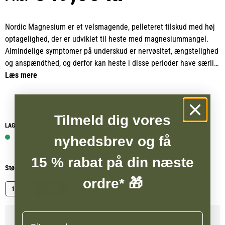
Nordic Magnesium er et velsmagende, pelleteret tilskud med høj
optagelighed, der er udviklet til heste med magnesiummangel.
Almindelige symptomer på underskud er nervøsitet, ængstelighed
og anspændthed, og derfor kan heste i disse perioder have særlig
gavn af ekstra magnesium.
Læs mere
Magnesium er et af kroppens vigtigste mineraler og fungerer som
aktivator for mange enzymer, der er nødvendige for både nerve-
Tilmeld dig vores
og muskelfunktion samt for hjerte og blodkar. Da magnesium er et
LAGERSTATUS WEBSHOP
essentielt næringsstof, skal det tilføres gennem den daglige
5 på lager
nyhedsbrev og få
foderration. Heste, der mangler magnesium, kan ændre
væremåde og blive urolige, og der ses også en sammenhæng
15 % rabat på din næste
Størrelse
mellem magnesiummangel og insulinresistens. Heste med
ordre* 🎁
fedtdepoter ved nakke, halerod og bag skuldrene kan ofte miste
1 kg
3 kg RF
3 kg
disse ydre tegn på insulinresistens kort tid efter, at de er sat på
Nordic Magnesium.
Navn
Se lagerstatus i vores butikker