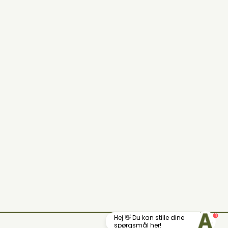
1
Hej 👋 Du kan stille dine
Din lokale landhandel
spørgsmål her!