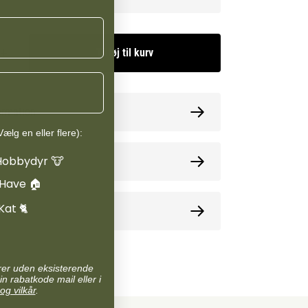
erårsgræs kan yderligere øge risikoen for mangel,
je indhold af kalium og sukker hæmmer optaget
På disse tidspunkter anbefales det at kombinere
Tilføj til kurv
um med Nordic Sea Salt for at støtte balancen
lerne.
um er desuden tilsat vitamin B12, som spiller en
ormation
 dannelsen af røde blodlegemer, i ilttransporten til
ælg en eller flere):
 energiproduktionen. Vitamin B12 er det eneste
Hobbydyr 🐮
kan udskilles via sved, hvilket gør det særligt
oner
rtsheste. Derudover er B12 afgørende for en
 Have 🏠
nktion, da det vedligeholder myelin, den
Kat 🐈
ppe omkring nerverne. Selv en mild mangel kan
e
ervesystem og hjernefunktion.
um er derfor et oplagt valg til nervøse og
arer uden eksisterende
 til heste i hårdt arbejde, til heste der
in rabatkode mail eller i
og vilkår
.
eget eller sveder kraftigt, samt til heste på