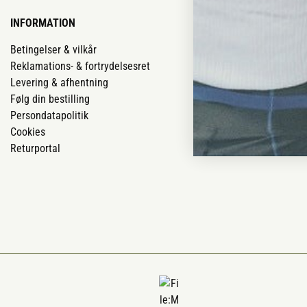
INFORMATION
VORES BUTIK
Betingelser & vilkår
Vores butikker
Reklamations- & fortrydelsesret
Job
Levering & afhentning
Mærker
Følg din bestilling
Om os
Persondatapolitik
Om Vestjyllan
Cookies
Blog
Returportal
Ofte stillede 