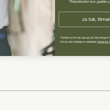
forårs- og efte
*Rabatkoden kun gælder 
heste med musk
MIN KONTO
stofskifte, ho
Administrer min konto
Ja tak, tilme
Min Konto
*Gælder kun for nye signups, der ikke tidligere 
ds Andel
Hvis du ikke modtager en rabatkode,
tjek da din
spørgsmål