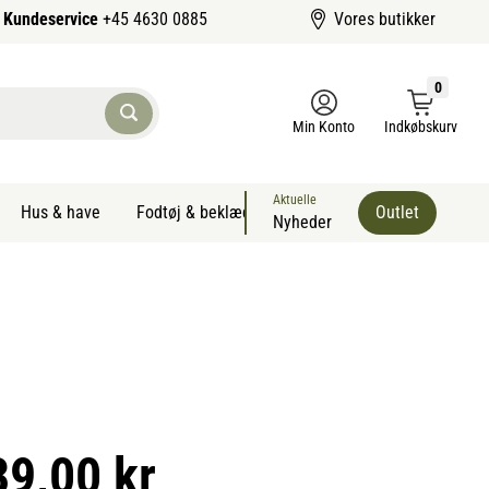
Kundeservice
+45 4630 0885
Vores butikker
0
Min Konto
Indkøbskurv
Aktuelle
Hus & have
Fodtøj & beklædning
Sommervarer kæledyr
Outlet
Nyheder
39,00 kr