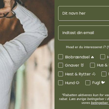
d
Diverse halsbånd
Forårs- og eft
etilbehør
Navn
Transportudstyr
da græssets hø
Skåle & foderautomater hund
af magnesium. 
Refleks & lys
Nordic Magnesi
Transport & bure
d
mellem minera
Email
Diverse til hest
ler hund
Loppe & flåtmidler hund
Nordic Magnesi
Produktinf
 hund
Diverse til hund
central rolle i
Hvad er du interesseret i? (V
musklerne og i
Interesser
Biobrændsel 🔥
B-vitamin, der 
Specifikati
vigtigt for spo
Hus &
Gnaver 🐰
normal nervefu
Hest & Rytter 🐴
beskyttende ka
Anvendels
påvirke både n
Fugl 🐦
Hund 🐶
Nordic Magnesi
*Rabatten aktiveres kun for v
sensitive heste,
rabat. Læs øvrige betingelser i d
vores
betingelser 
transporteres m