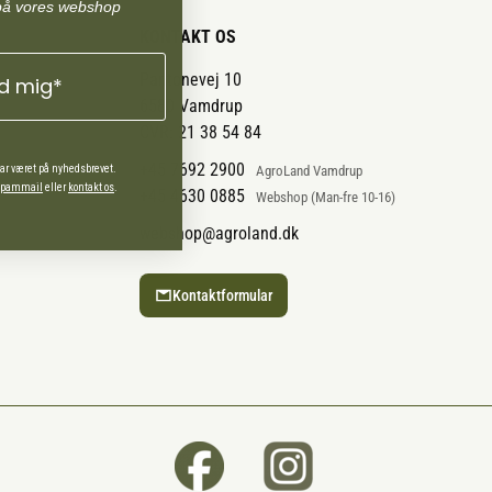
rårsgræs. Tilskuddet er ligeledes relevant for
på vores webshop
elspændinger eller udfordringer relateret til
KONTAKT OS
rmoner og fedtdepoter.
Pantonevej 10
ld mig*
6580 Vamdrup
CVR: 21 38 54 84
+45 7692 2900
har været på nyhedsbrevet.
AgroLand Vamdrup
 spammail
eller
kontakt os
.
+45 4630 0885
Webshop (Man-fre 10-16)
webshop@agroland.dk
Kontaktformular