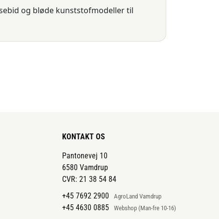
sebid og bløde kunststofmodeller til
tens mund. Det skal passe til hestens
 bruger tøjlerne, formidles signaler gennem
 kæbe.
KONTAKT OS
Pantonevej 10
t i munden. Hestens mundbygning, tunge,
6580 Vamdrup
kelse der passer bedst.
CVR: 21 38 54 84
+45 7692 2900
AgroLand Vamdrup
+45 4630 0885
Webshop (Man-fre 10-16)