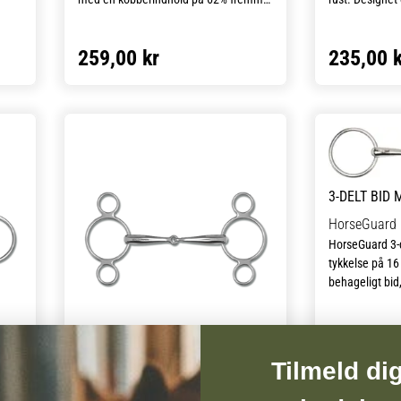
tyggeaktivitet og spytproduktion.
det anvendes ko
Kobberlegeringen er nikkelfri, og
håndtering af 
259,00 kr
235,00 k
ringene er lavet af rustfrit stål.
Hovedrem medf
købes separat
3-DELT BID
HorseGuard
HorseGuard 3-
tykkelse på 16
behageligt bid,
stabil kontakt
tredelte konst
midten fordele
understøtter e
Tilmeld di
3 RINGS BID - 2 DELT
kommunikation
Waldhausen