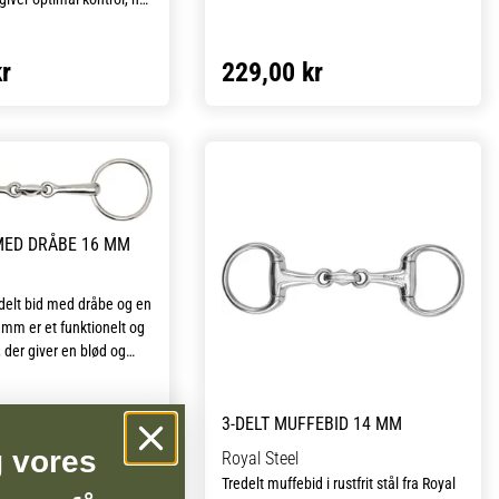
rrekt, og er velegnet til
hingste.
r
229,00 kr
ølger ikke og skal
 på varenummer 124465.
 MED DRÅBE 16 MM
delt bid med dråbe og en
 mm er et funktionelt og
 der giver en blød og
 til hestens mund. Den
ruktion med dråbe i
r trykket jævnt og
3-DELT MUFFEBID 14 MM
n mere rolig og præcis
g vores
Royal Steel
 mellem rytter og hest.
Tredelt muffebid i rustfrit stål fra Royal