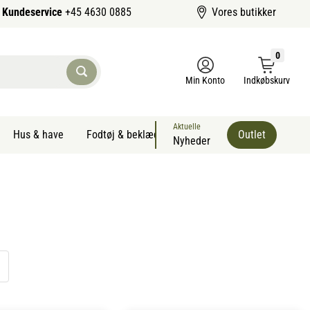
Kundeservice
+45 4630 0885
Vores butikker
0
Min Konto
Indkøbskurv
Aktuelle
Hus & have
Fodtøj & beklædning
Sommervarer kæledyr
Outlet
Nyheder