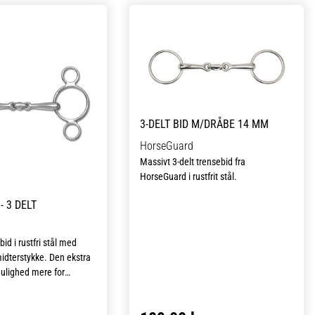
3-DELT BID M/DRÅBE 14 MM
HorseGuard
Massivt 3-delt trensebid fra
HorseGuard i rustfrit stål.
- 3 DELT
bid i rustfri stål med
idterstykke. Den ekstra
mulighed mere for
rdelen ved 3-ringsbid er,
lv bestemmer, hvor skarpt