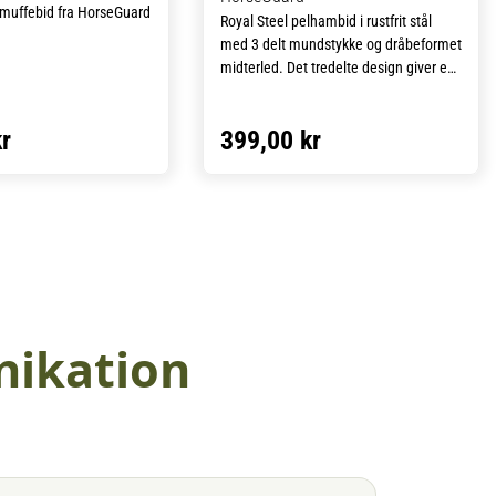
 muffebid fra HorseGuard
Royal Steel pelhambid i rustfrit stål
med 3 delt mundstykke og dråbeformet
midterled. Det tredelte design giver en
mere fleksibel og jævn trykfordeling i
hestens mund, mens dråben former sig
r
399,00 kr
efter tungen og kan give en mere stabil
og komfortabel kontakt.
Pelhamfunktionen kombinerer direkte
og indirekte tøjleføring, hvilket giver
rytteren mulighed for mere præcis
indvirkning. Fremstillet i rustfrit stål,
som sikrer holdbarhed, lang levetid og
nem vedligeholdelse.
nikation