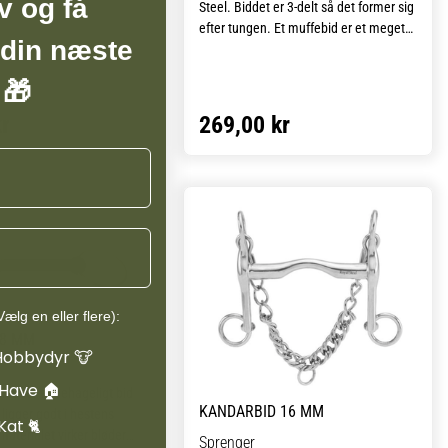
v og få
Steel. Biddet er 3-delt så det former sig
komfortabelt i munden og
efter tungen. Et muffebid er et meget
 daglig ridning såvel som
 din næste
blødt bid, der egner sig til sensitive eller
der ønskes god
unge heste.
ontrol uden at gå på
 🎁
d hestens komfort.
r
269,00 kr
ælg en eller flere):
18 MM
Hobbydyr 🐮
 Have 🏠
et er et behageligt bid
KANDARBID 16 MM
ligger godt i hestens
Kat 🐈
terialet virker blødere
Sprenger