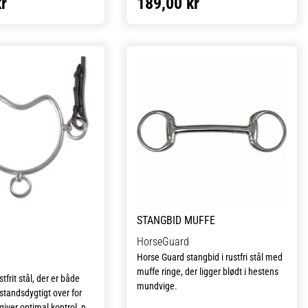
r
189,00 kr
e. Sættes tøjlen i den
gerer bidet som et
ensebid. Fastgøres tøjlen
ring forøges trykket på
 og biddet bliver derved
STANGBID MUFFE
HorseGuard
Horse Guard stangbid i rustfri stål med
muffe ringe, der ligger blødt i hestens
tfrit stål, der er både
mundvige.
tandsdygtigt over for
giver optimal kontrol, når