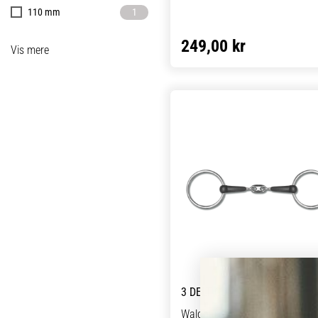
115
8
110 mm
1
125
8
115mm
3
249,00 kr
135
9
Vis mere
115 mm
1
145
7
120 mm
1
125mm
4
125 mm
1
130 mm
1
135mm
4
135 mm
1
140 mm
1
145mm
3
145 mm
1
150 mm
1
3 DELT GUMMIBID
155mm
2
Waldhausen