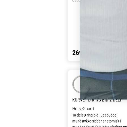
Baucherbid er især kendt for deres
gode med skånsomme effekt.
Baucherbid er med faste sider, der
det nemt for hestens at forstå rytt
signaler. Ophænget sørger for at bi
ligger roligt i munden. Ophænget e
desuden også med til at give et an
''træk'' i nakken på hesten, når den
269,00 kr
vælger at gå imod hånden, og dett
''træk'' i nakken gør, at de fleste hurt
slipper igen.
KURVET D-RING BID 2-DELT
HorseGuard
To-delt D-ring bid. Det buede
mundstykke sidder anatomisk i