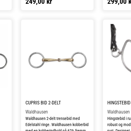
249,00 kr
299,00 k
biddet skal vær
d
Diverse halsbånd
et
store ring, fun
etilbehør
Transportudstyr
ere
almindeligt tr
Skåle & foderautomater hund
i den nederste 
Refleks & lys
hestens tunge,
Transport & bure
d
er
skarpere.
Diverse til hest
mens
ler hund
Loppe & flåtmidler hund
en
 hund
Diverse til hund
ar en
på 4
CUPRIS BID 2-DELT
HINGSTEBID
Waldhausen
Waldhausen
Waldhausen 2-delt trensebid med
Hingstebid i rus
Edelstahl ringe. Waldhausen kobberbid
robust og mods
med en kobberindhold på 62% fremmer
rust. Designet 