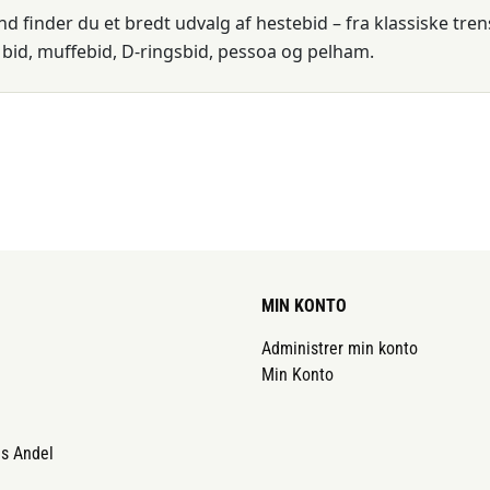
d finder du et bredt udvalg af hestebid – fra klassiske tren
bid, muffebid, D-ringsbid, pessoa og pelham.
 et hestebid?
en central del af forbindelsen mellem rytterens hånd og hes
nelsesniveau og reaktion på kontakt.
ceres i hestens mund og fastgøres til trensen. Når rytteren
dt andet tunge, lader, mundvige og i visse tilfælde nakke og
MIN KONTO
Administrer min konto
gge stabilt uden at klemme, gnave eller fylde unødigt mege
Min Konto
ellem kæberne har stor betydning for, hvilken type og tyk
 skal have en passende bredde og tykkelse.
ds Andel