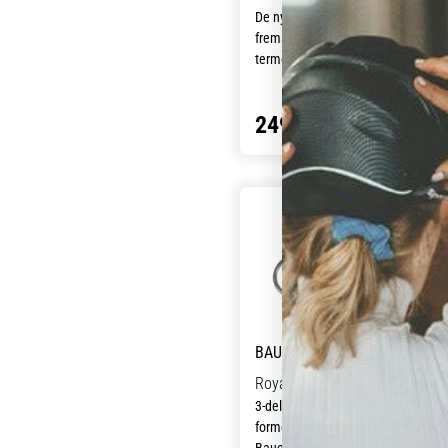
De nye Waldhausen-gummibid er
fremstillet af fødevaregodkendt
termoplastisk polyurethan. Bemær
venligst, at et gummibid kun bør
anvendes til heste, der har en
249,00 kr
tilstrækkelig tendens til at produce
spyt.
Royal Steel
3-delt baucherbid i rustfrit stål som
former sig efter hestens tunge.