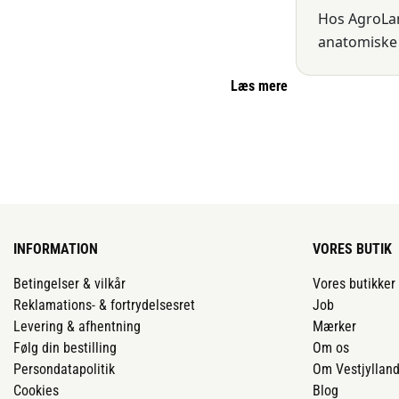
Hos AgroLan
anatomiske 
Læs mere
Hvad er
Et hestebid er 
anatomi, uddan
Et hestebid pla
biddet til blan
INFORMATION
VORES BUTIK
Betingelser & vilkår
Vores butikker
Biddet skal li
Reklamations- & fortrydelsesret
Job
gane og plads m
Levering & afhentning
Mærker
Følg din bestilling
Om os
Biddet
Persondatapolitik
Om Vestjyllan
Cookies
Blog